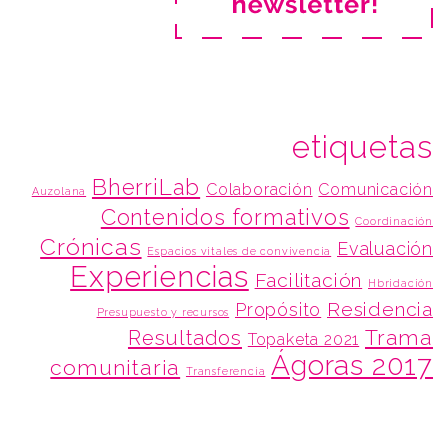
etiquetas
BherriLab
Colaboración
Comunicación
Auzolana
Contenidos formativos
Coordinación
Crónicas
Evaluación
Espacios vitales de convivencia
Experiencias
Facilitación
Hbridación
Residencia
Propósito
Presupuesto y recursos
Trama
Resultados
Topaketa 2021
Ágoras 2017
comunitaria
Transferencia