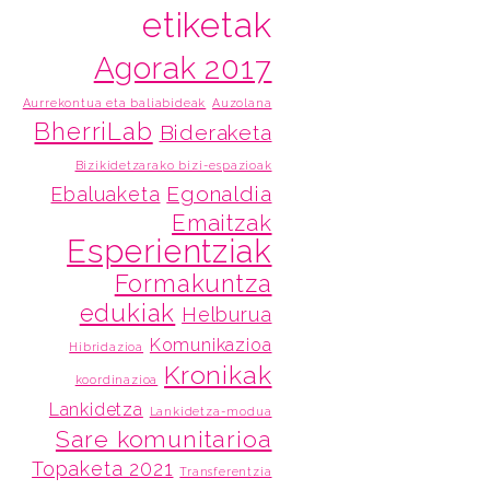
etiketak
Agorak 2017
Aurrekontua eta baliabideak
Auzolana
BherriLab
Bideraketa
Bizikidetzarako bizi-espazioak
Egonaldia
Ebaluaketa
Emaitzak
Esperientziak
Formakuntza
edukiak
Helburua
Komunikazioa
Hibridazioa
Kronikak
koordinazioa
Lankidetza
Lankidetza-modua
Sare komunitarioa
Topaketa 2021
Transferentzia