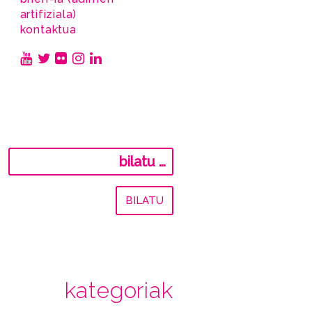
artifiziala)
kontaktua
Bilatu:
kategoriak