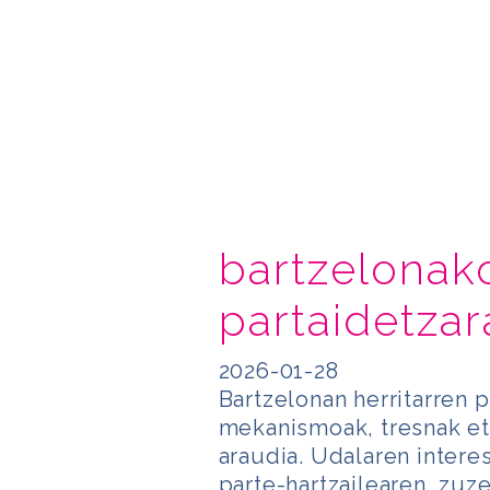
bartzelonako
partaidetzar
2026-01-28
Bartzelonan herritarren 
mekanismoak, tresnak et
araudia. Udalaren intere
parte-hartzailearen, zuz