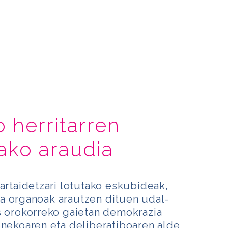
 herritarren
ako araudia
partaidetzari lotutako eskubideak,
a organoak arautzen dituen udal-
s orokorreko gaietan demokrazia
enekoaren eta deliberatiboaren alde