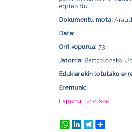
egiten du.
Dokumentu mota:
Araud
Data:
Orri kopurua:
73
Jatorria:
Bartzelonako U
Edukiarekin lotutako err
Eremuak:
Esparru juridikoa
WhatsApp
LinkedIn
Telegra
Share