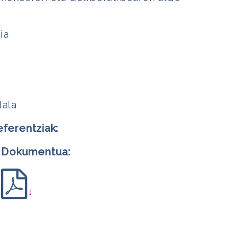
ia
dala
eferentziak:
Dokumentua:
↓
m