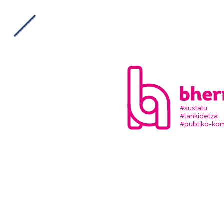
#sustatu
#lankidetza
#publiko-kom