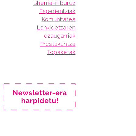
Bherria-ri buruz
Esperientziak
Komunitatea
Lankidetzaren
ezaugarriak
Prestakuntza
Topaketak