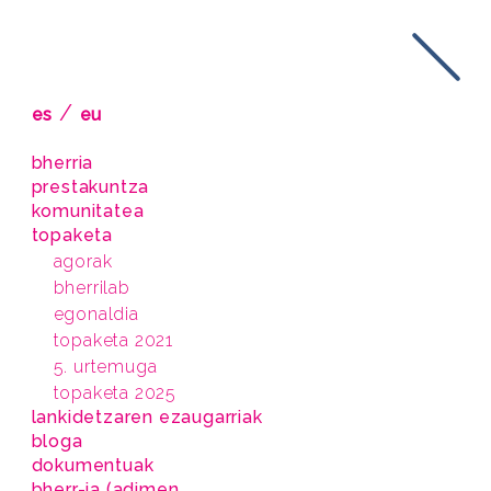
/
es
eu
bherria
prestakuntza
komunitatea
topaketa
agorak
bherrilab
egonaldia
topaketa 2021
5. urtemuga
topaketa 2025
lankidetzaren ezaugarriak
bloga
dokumentuak
bherr-ia (adimen