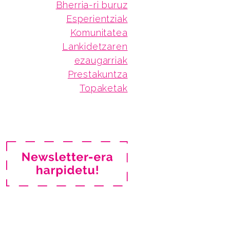
Bherria-ri buruz
Esperientziak
Komunitatea
Lankidetzaren
ezaugarriak
Prestakuntza
Topaketak