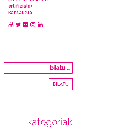
artifiziala)
kontaktua
Bilatu:
kategoriak