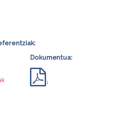
eferentziak:
Dokumentua:
ak
↓
m