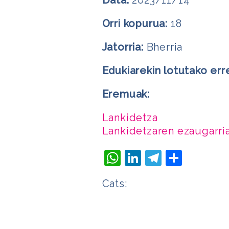
Orri kopurua:
18
Jatorria:
Bherria
Edukiarekin lotutako err
Eremuak:
Lankidetza
Lankidetzaren ezaugarri
WhatsApp
LinkedIn
Telegra
Share
Cats: