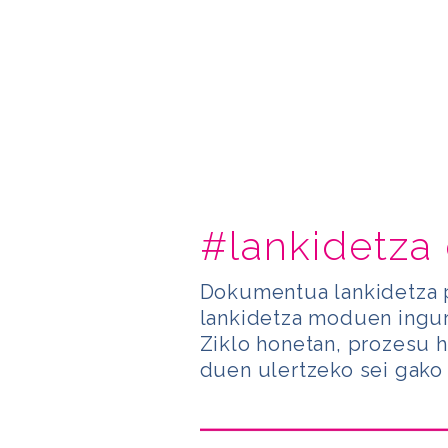
#lankidetza 
Dokumentua lankidetza 
lankidetza moduen ingur
Ziklo honetan, prozesu h
duen ulertzeko sei gako 
Bideo
erreproduzigailua