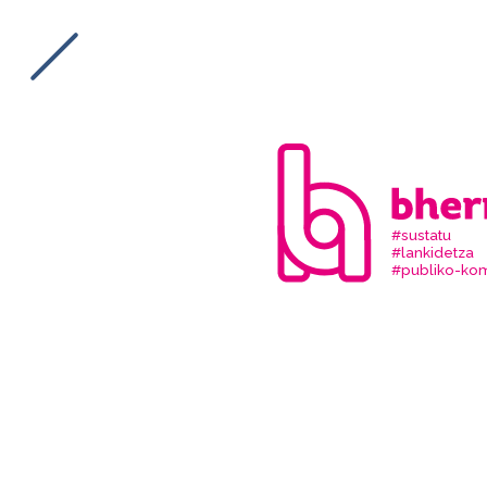
#sustatu
#lankidetza
#publiko-kom