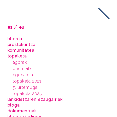
/
es
eu
bherria
prestakuntza
komunitatea
topaketa
agorak
bherrilab
egonaldia
topaketa 2021
5. urtemuga
topaketa 2025
lankidetzaren ezaugarriak
bloga
dokumentuak
bherr-ia (adimen