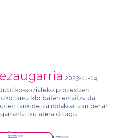
ezaugarria
2023-11-14
publiko-sozialeko prozesuen
uko lan-ziklo baten emaitza da.
orien lankidetza nolakoa izan behar
garrantzitsu atera ditugu.