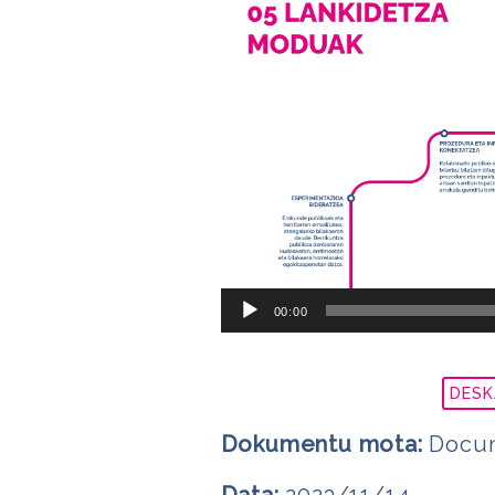
00:00
DESK
Dokumentu mota:
Docum
Data:
2023/11/14