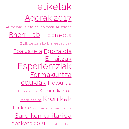
etiketak
Agorak 2017
Aurrekontua eta baliabideak
Auzolana
BherriLab
Bideraketa
Bizikidetzarako bizi-espazioak
Egonaldia
Ebaluaketa
Emaitzak
Esperientziak
Formakuntza
edukiak
Helburua
Komunikazioa
Hibridazioa
Kronikak
koordinazioa
Lankidetza
Lankidetza-modua
Sare komunitarioa
Topaketa 2021
Transferentzia