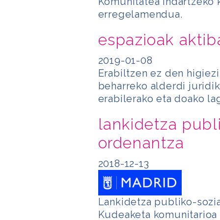
Komunitatea indartzeko 
erregelamendua.
espazioak aktib
2019-01-08
Erabiltzen ez den higiezi
beharreko alderdi juridi
erabilerako eta doako l
lankidetza publ
ordenantza
2018-12-13
Lankidetza publiko-sozi
Kudeaketa komunitarioa 