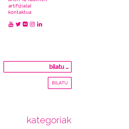
artifiziala)
kontaktua
Bilatu:
kategoriak