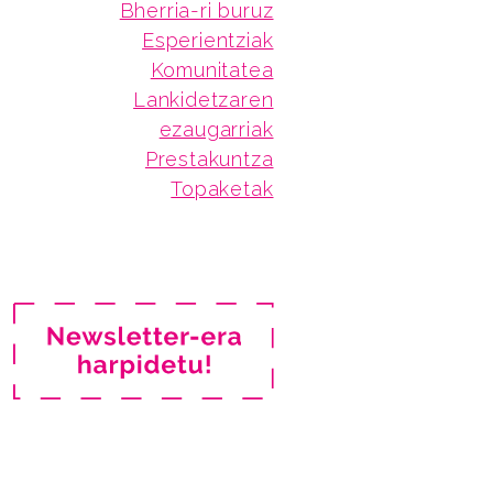
Bherria-ri buruz
Esperientziak
Komunitatea
Lankidetzaren
ezaugarriak
Prestakuntza
Topaketak