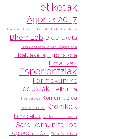
etiketak
Agorak 2017
Aurrekontua eta baliabideak
Auzolana
BherriLab
Bideraketa
Bizikidetzarako bizi-espazioak
Egonaldia
Ebaluaketa
Emaitzak
Esperientziak
Formakuntza
edukiak
Helburua
Komunikazioa
Hibridazioa
Kronikak
koordinazioa
Lankidetza
Lankidetza-modua
Sare komunitarioa
Topaketa 2021
Transferentzia