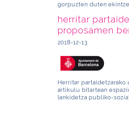
gorpuzten duten ekintze
herritar partaid
proposamen ber
2018-12-13
Herritar partaidetzarako 
artikulu bitartean espazi
lankidetza publiko-sozia