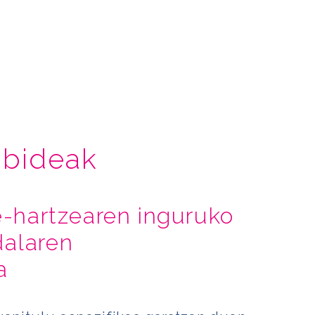
abideak
te-hartzearen inguruko
dalaren
a