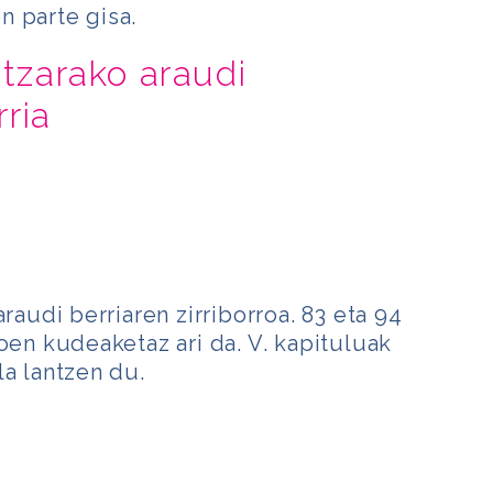
n parte gisa.
etzarako araudi
ria
araudi berriaren zirriborroa. 83 eta 94
oen kudeaketaz ari da. V. kapituluak
la lantzen du.