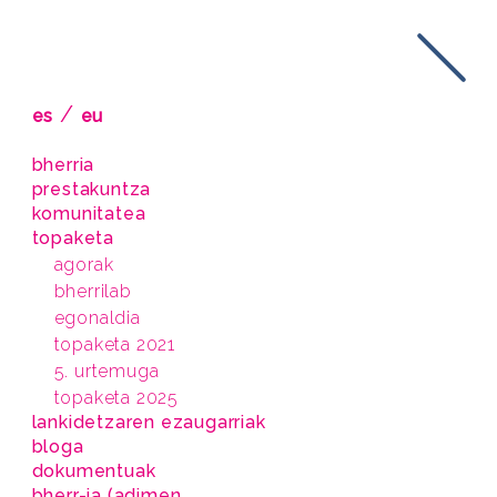
/
es
eu
bherria
prestakuntza
komunitatea
topaketa
agorak
bherrilab
egonaldia
topaketa 2021
5. urtemuga
topaketa 2025
lankidetzaren ezaugarriak
bloga
dokumentuak
bherr-ia (adimen