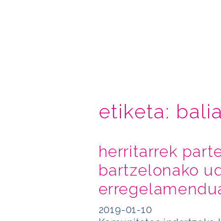
etiketa:
bali
herritarrek par
bartzelonako u
erregelamendu
2019-01-10