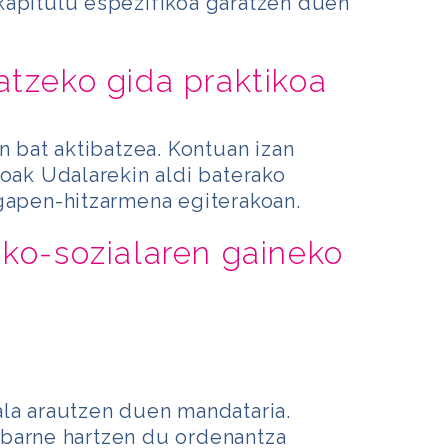
kapitulu espezifikoa garatzen duen
atzeko gida praktikoa
n bat aktibatzea. Kontuan izan
koak Udalarekin aldi baterako
agapen-hitzarmena egiterakoan.
iko-sozialaren gaineko
ala arautzen duen mandataria.
barne hartzen du ordenantza