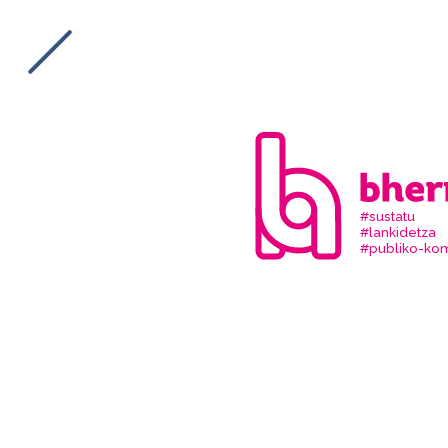
#sustatu
#lankidetza
#publiko-kom