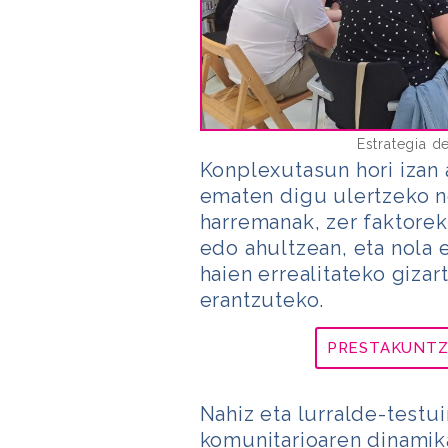
Estrategia d
Konplexutasun hori izan 
ematen digu ulertzeko no
harremanak, zer faktorek
edo ahultzean, eta nola 
haien errealitateko gizar
erantzuteko.
PRESTAKUNTZA
Nahiz eta lurralde-test
komunitarioaren dinamik