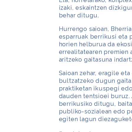
Eta, horretarako, konple
izaki, eskaintzen dizkig
behar ditugu.
Hurrengo saioan, Bherria
esparruak berrikusi eta 
horien helburua da ekos
errealitatearen premien 
aritzeko gaitasuna indart
Saioan zehar, eragile et
bultzatzeko dugun gaita
praktiketan ikuspegi ed
dauden tentsioei buruz. 
berrikusiko ditugu, bai
publiko-sozialean edo pu
egiten lagun diezaguket