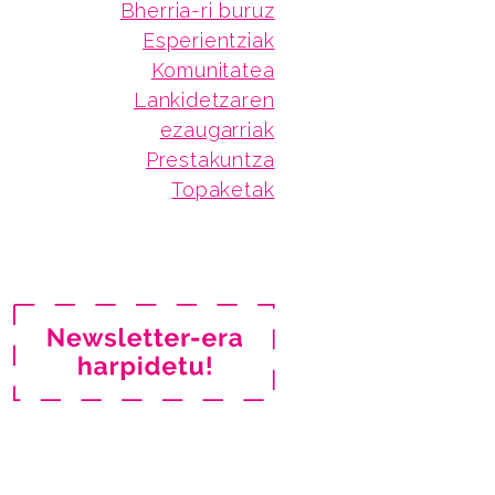
Bherria-ri buruz
Esperientziak
Komunitatea
Lankidetzaren
ezaugarriak
Prestakuntza
Topaketak