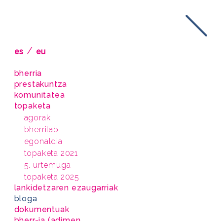
/
es
eu
bherria
prestakuntza
komunitatea
topaketa
agorak
bherrilab
egonaldia
topaketa 2021
5. urtemuga
topaketa 2025
lankidetzaren ezaugarriak
bloga
dokumentuak
bherr-ia (adimen