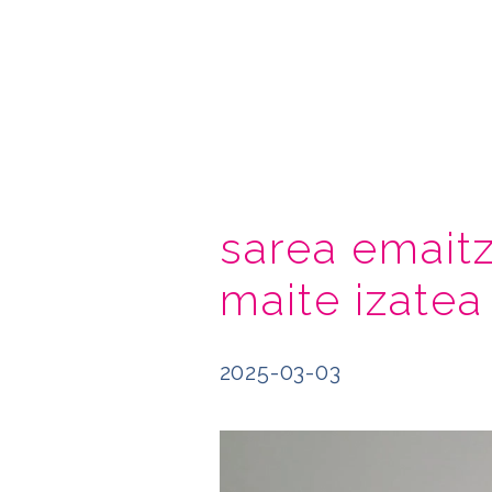
sarea emait
maite izatea
2025-03-03
Bideo
erreproduzigailua