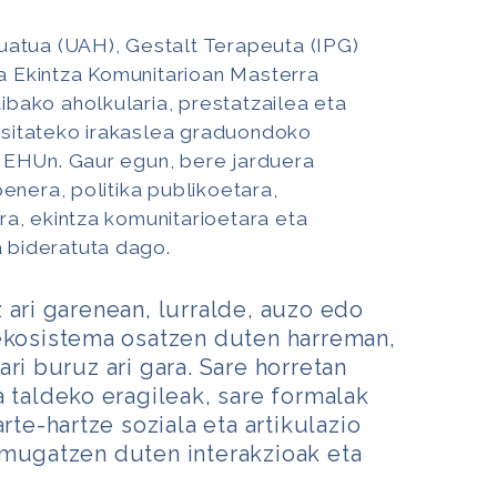
atua (UAH), Gestalt Terapeuta (IPG)
ta Ekintza Komunitarioan Masterra
ako aholkularia, prestatzailea eta
rtsitateko irakaslea graduondoko
 EHUn. Gaur egun, bere jarduera
enera, politika publikoetara,
a, ekintza komunitarioetara eta
a bideratuta dago.
 ari garenean, lurralde, auzo edo
-ekosistema osatzen duten harreman,
ri buruz ari gara. Sare horretan
a taldeko eragileak, sare formalak
arte-hartze soziala eta artikulazio
 mugatzen duten interakzioak eta