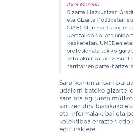
Axel Moreno
Gizarte Hezkuntzan Gradu
eta Gizarte Politiketan e
(UAB). Nommad kooperatib
ikertzailea da, eta unibe
ikasketetan, UNEDen eta
profesionala tokiko garap
antolakuntza-prozesuetar
herritarren parte-hartzer
Sare komuniarioari buruz
udalerri bateko gizarte
sare eta egituren multzoa
sartzen dira banakako et
eta informalak, bai eta p
kolektiboa errazten edo
egiturak ere.