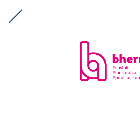
#sustatu
#lankidetza
#publiko-kom