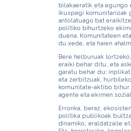
bilakaeratik eta egungo 
ikuspegi komunitarioak g
antolatuago bat eraikitze
politiko bihurtzeko ekim
duena. Komunitateen eta
du xede, eta haien ahalm
Bere helburuak lortzeko,
eraiki behar ditu, eta as
garatu behar du: inplika
eta zerbitzuak, hurbilek
komunitate-aktibo bihur
agente eta ekimen sozial 
Erronka, beraz, ekosiste
politika publikoak bultz
dinamiko, eraldatzaile e