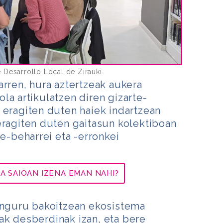
e Desarrollo Local de Zirauki.
arren, hura aztertzeak aukera
la artikulatzen diren gizarte-
 eragiten duten haiek indartzean
eragiten duten gaitasun kolektiboan
te-beharrei eta -erronkei
 SAIOAN IZENA EMAN NAHI?
uinguru bakoitzean ekosistema
ak desberdinak izan, eta bere