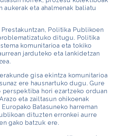
xutasun horrek, prozesu kolektiboak
un aukerak eta ahalmenak baliatu
 Prestakuntzan, Politika Publikoen
problematizatuko ditugu. Politika
istema komunitarioa eta tokiko
aurrean jarduteko eta lankidetzan
zea.
a erakunde gisa ekintza komunitarioa
sunaz ere hausnartuko dugu. Gure
o perspektiba hori ezartzeko orduan
Arazo eta zailtasun ohikoenak
ta Europako Batasuneko harreman
blikoan dituzten erronkei aurre
en gako batzuk ere.