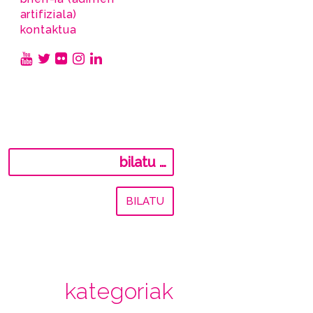
artifiziala)
kontaktua
Bilatu:
kategoriak