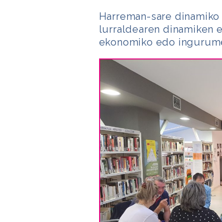
Harreman-sare dinamiko 
lurraldearen dinamiken et
ekonomiko edo ingurume