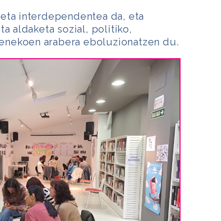
eta interdependentea da, eta
a aldaketa sozial, politiko,
nekoen arabera eboluzionatzen du.