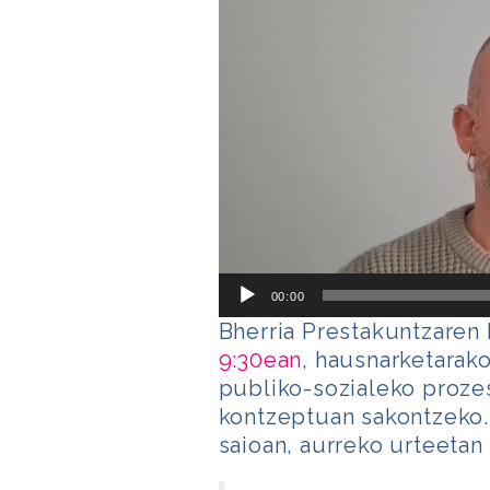
00:00
Bherria Prestakuntzaren
9:30ean
, hausnarketarak
publiko-sozialeko proze
kontzeptuan sakontzeko
saioan, aurreko urteetan