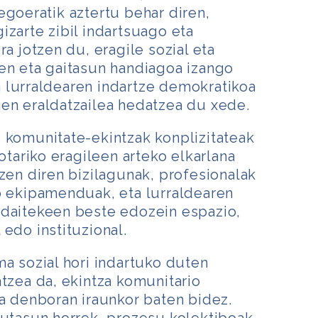
egoeratik aztertu behar diren,
izarte zibil indartsuago eta
ra jotzen du, eragile sozial eta
en eta gaitasun handiagoa izango
 lurraldearen indartze demokratikoa
en eraldatzailea hedatzea du xede.
 komunitate-ekintzak konplizitateak
kotariko eragileen arteko elkarlana
tzen diren bizilagunak, profesionalak
o ekipamenduak, eta lurraldearen
 daitekeen beste edozein espazio,
edo instituzional.
ma sozial hori indartuko duten
atzea da, ekintza komunitario
ta denboran iraunkor baten bidez.