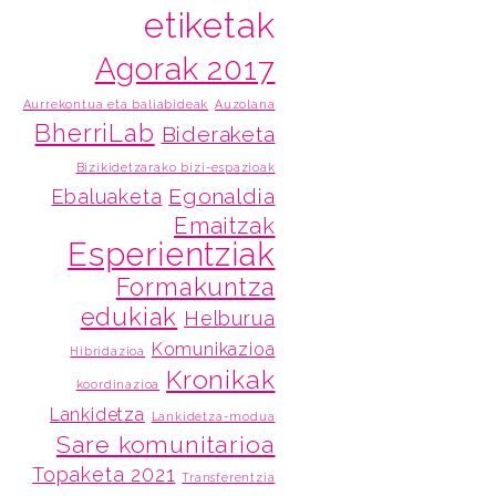
etiketak
Agorak 2017
Aurrekontua eta baliabideak
Auzolana
BherriLab
Bideraketa
Bizikidetzarako bizi-espazioak
Egonaldia
Ebaluaketa
Emaitzak
Esperientziak
Formakuntza
edukiak
Helburua
Komunikazioa
Hibridazioa
Kronikak
koordinazioa
Lankidetza
Lankidetza-modua
Sare komunitarioa
Topaketa 2021
Transferentzia