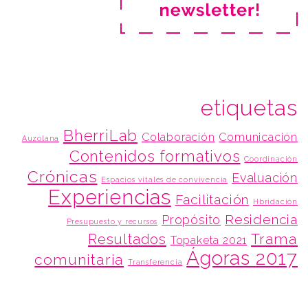
etiquetas
BherriLab
Colaboración
Comunicación
Auzolana
Contenidos formativos
Coordinación
Crónicas
Evaluación
Espacios vitales de convivencia
Experiencias
Facilitación
Hbridación
Residencia
Propósito
Presupuesto y recursos
Trama
Resultados
Topaketa 2021
Ágoras 2017
comunitaria
Transferencia