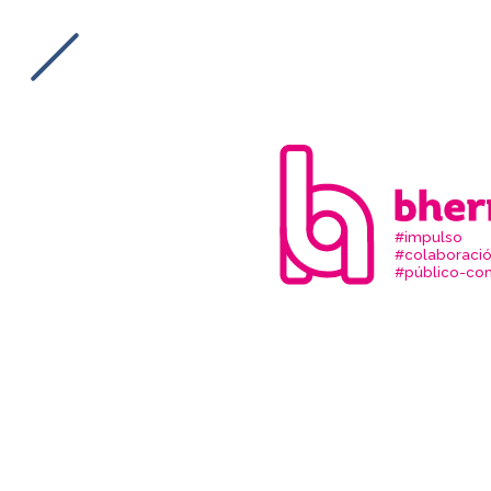
#impulso
#colaboraci
#público-com