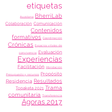
etiquetas
BherriLab
Auzolana
Colaboración
Comunicación
Contenidos
formativos
Coordinación
Crónicas
Espacios vitales de
Evaluación
convivencia
Experiencias
Facilitación
Hbridación
Propósito
Presupuesto y recursos
Resultados
Residencia
Trama
Topaketa 2021
comunitaria
Transferencia
Ágoras 2017