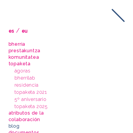
/
es
eu
bherria
prestakuntza
komunitatea
topaketa
ágoras
bherrilab
residencia
topaketa 2021
5º aniversario
topaketa 2025
atributos de la
colaboración
blog
documentos