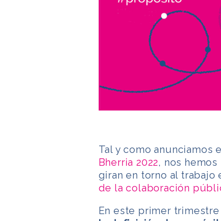
Tal y como anunciamos e
Bherria 2022
, nos hemos 
giran en torno al trabaj
de la colaboración públi
En este primer trimestre