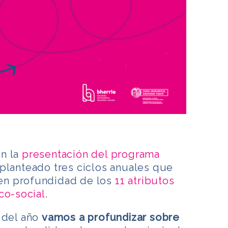
n la
presentación del programa
planteado tres ciclos anuales que
o en profundidad de los
11 atributos
co-social
.
 del año
vamos a profundizar sobre