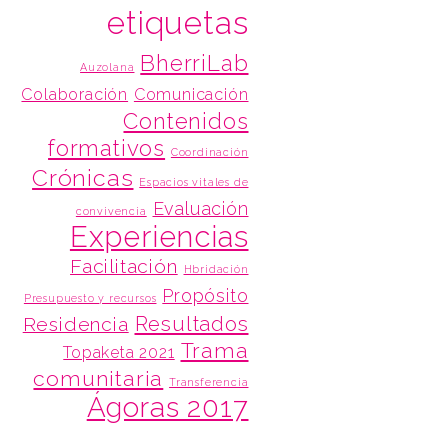
etiquetas
BherriLab
Auzolana
Colaboración
Comunicación
Contenidos
formativos
Coordinación
Crónicas
Espacios vitales de
Evaluación
convivencia
Experiencias
Facilitación
Hbridación
Propósito
Presupuesto y recursos
Resultados
Residencia
Trama
Topaketa 2021
comunitaria
Transferencia
Ágoras 2017