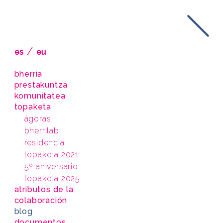
/
es
eu
bherria
prestakuntza
komunitatea
topaketa
ágoras
bherrilab
residencia
topaketa 2021
5º aniversario
topaketa 2025
atributos de la
colaboración
blog
documentos