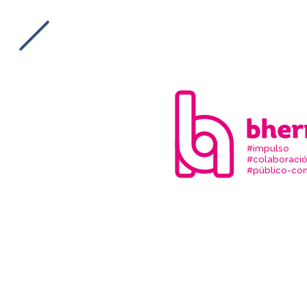
#impulso
#colaboraci
#público-com