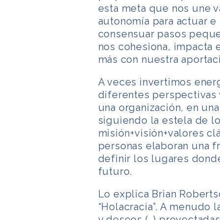
esta meta que nos une v
autonomía para actuar e 
consensuar pasos pequeñ
nos cohesiona, impacta e
más con nuestra aportaci
A veces invertimos energ
diferentes perspectivas 
una organización, en una 
siguiendo la estela de lo
misión+visión+valores c
personas elaboran una f
definir los lugares dond
futuro.
Lo explica Brian Roberts
“Holacracia”. A menudo l
y deseos (…) proyectadas