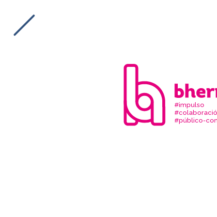
#impulso
#colaboraci
#público-com