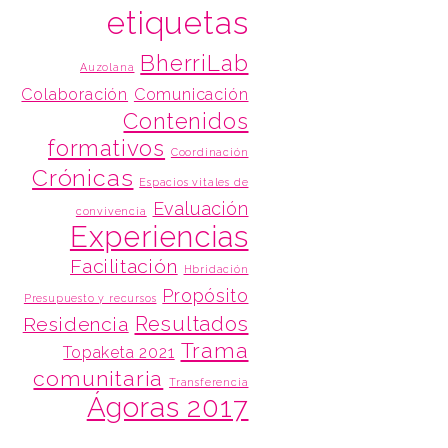
etiquetas
BherriLab
Auzolana
Colaboración
Comunicación
Contenidos
formativos
Coordinación
Crónicas
Espacios vitales de
Evaluación
convivencia
Experiencias
Facilitación
Hbridación
Propósito
Presupuesto y recursos
Resultados
Residencia
Trama
Topaketa 2021
comunitaria
Transferencia
Ágoras 2017