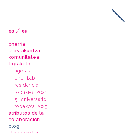
/
es
eu
bherria
prestakuntza
komunitatea
topaketa
ágoras
bherrilab
residencia
topaketa 2021
5º aniversario
topaketa 2025
atributos de la
colaboración
blog
documentos