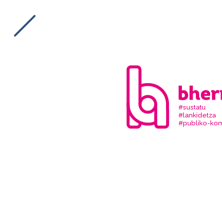
#sustatu
#lankidetza
#publiko-kom