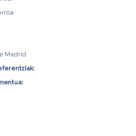
erroa
e Madrid
eferentziak:
mentua:
↓