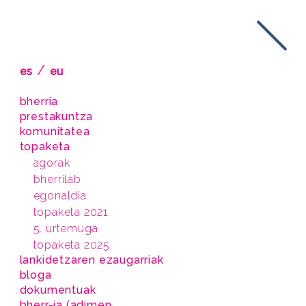
/
es
eu
bherria
prestakuntza
komunitatea
topaketa
agorak
bherrilab
egonaldia
topaketa 2021
5. urtemuga
topaketa 2025
lankidetzaren ezaugarriak
bloga
dokumentuak
bherr-ia (adimen