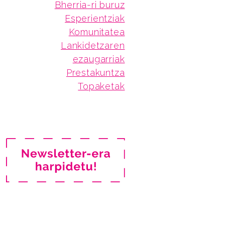
Bherria-ri buruz
Esperientziak
Komunitatea
Lankidetzaren
ezaugarriak
Prestakuntza
Topaketak