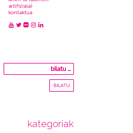
artifiziala)
kontaktua
Bilatu:
kategoriak