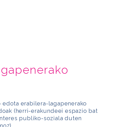
agapenerako
 edota erabilera-lagapenerako
doak (herri-erakundeei espazio bat
nteres publiko-soziala duten
moz).