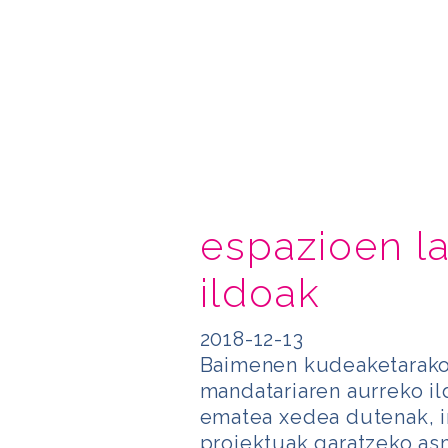
espazioen l
ildoak
2018-12-13
Baimenen kudeaketarako
mandatariaren aurreko il
ematea xedea dutenak, i
proiektuak garatzeko as