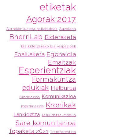
etiketak
Agorak 2017
Aurrekontua eta baliabideak
Auzolana
BherriLab
Bideraketa
Bizikidetzarako bizi-espazioak
Egonaldia
Ebaluaketa
Emaitzak
Esperientziak
Formakuntza
edukiak
Helburua
Komunikazioa
Hibridazioa
Kronikak
koordinazioa
Lankidetza
Lankidetza-modua
Sare komunitarioa
Topaketa 2021
Transferentzia