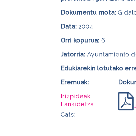
Dokumentu mota:
Gidal
Data:
2004
Orri kopurua:
6
Jatorria:
Ayuntamiento d
Edukiarekin lotutako err
Eremuak:
Doku
Irizpideak
Lankidetza
Cats: