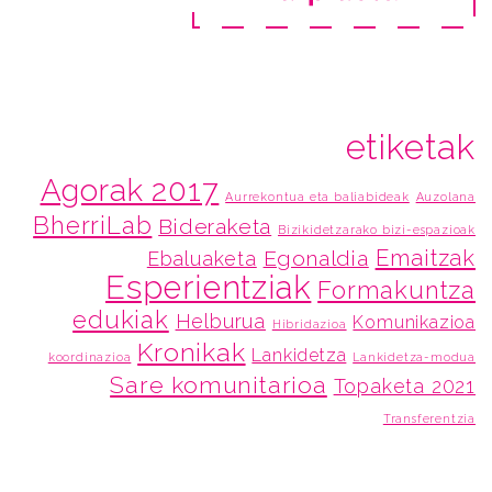
etiketak
Agorak 2017
Aurrekontua eta baliabideak
Auzolana
BherriLab
Bideraketa
Bizikidetzarako bizi-espazioak
Emaitzak
Egonaldia
Ebaluaketa
Esperientziak
Formakuntza
edukiak
Helburua
Komunikazioa
Hibridazioa
Kronikak
Lankidetza
koordinazioa
Lankidetza-modua
Sare komunitarioa
Topaketa 2021
Transferentzia