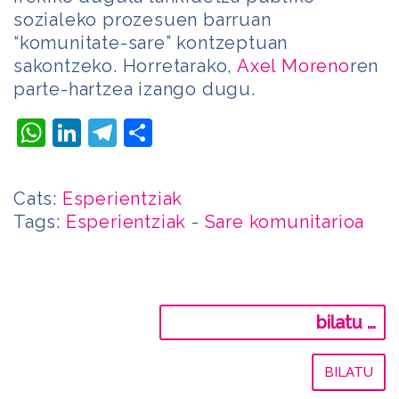
sozialeko prozesuen barruan
“komunitate-sare” kontzeptuan
sakontzeko. Horretarako,
Axel Moreno
ren
parte-hartzea izango dugu.
WhatsApp
LinkedIn
Telegram
Share
Cats:
Esperientziak
Tags:
Esperientziak
-
Sare komunitarioa
Bilatu: