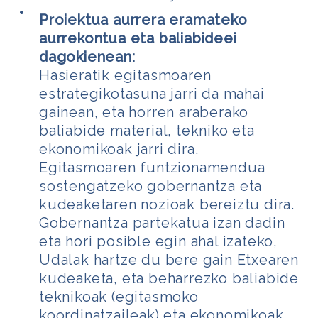
Proiektua aurrera eramateko
aurrekontua eta baliabideei
dagokienean:
Hasieratik egitasmoaren
estrategikotasuna jarri da mahai
gainean, eta horren araberako
baliabide material, tekniko eta
ekonomikoak jarri dira.
Egitasmoaren funtzionamendua
sostengatzeko gobernantza eta
kudeaketaren nozioak bereiztu dira.
Gobernantza partekatua izan dadin
eta hori posible egin ahal izateko,
Udalak hartze du bere gain Etxearen
kudeaketa, eta beharrezko baliabide
teknikoak (egitasmoko
koordinatzaileak) eta ekonomikoak