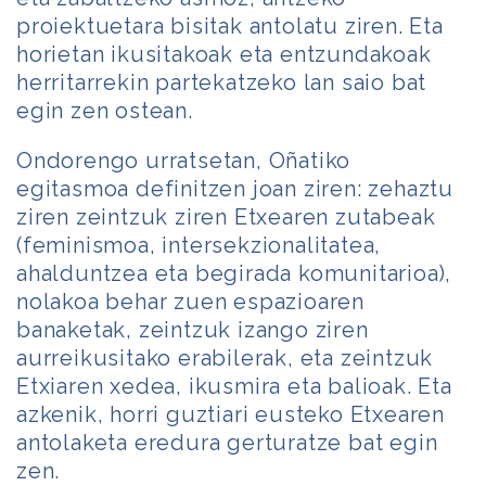
proiektuetara bisitak antolatu ziren. Eta
horietan ikusitakoak eta entzundakoak
herritarrekin partekatzeko lan saio bat
egin zen ostean.
Ondorengo urratsetan, Oñatiko
egitasmoa definitzen joan ziren: zehaztu
ziren zeintzuk ziren Etxearen zutabeak
(feminismoa, intersekzionalitatea,
ahalduntzea eta begirada komunitarioa),
nolakoa behar zuen espazioaren
banaketak, zeintzuk izango ziren
aurreikusitako erabilerak, eta zeintzuk
Etxiaren xedea, ikusmira eta balioak. Eta
azkenik, horri guztiari eusteko Etxearen
antolaketa eredura gerturatze bat egin
zen.