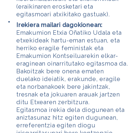
(eraikinaren erosketari eta
egitasmoari atxikitako gastuak).
Irekiera mailari dagokionean:
Emakumion Etxia Oñatiko Udala eta
etxekideak hartu-eman estuan, eta
herriko eragile feministak eta
Emakumion Kontseiluarekin elkar-
eraginean oinarritutako egitasmoa da.
Bakoitzak bere onena ematen
duelako ideiatik, erakunde, eragile
eta norbanakoek bere jakintzak,
tresnak eta jokuaren arauak jartzen
ditu Etxearen zerbitzura.
Egitasmoa irekia dela diogunean eta
aniztasunaz hitz egiten dugunean,
erreferentzia egiten diogu