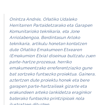
Onintza Andrés, Oñatiko Udaleko
Herritarren Partaidetzarako eta Garapen
Komunitarioko teknikaria, eta Jone
Arriolabengoa, Berdintasun Arloko
teknikaria, artikulu honetan kontatzen
dute Oñatiko Emakumeen Etxearen
(Emakumion Etxia) diseinua bultzatu zuen
parte-hartze prozesua, herriko
emakumeentzako erreferentziazko gune
bat sortzeko funtsezko proiektua. Gainera,
aztertzen dute proiektu honek eta bere
garapen parte-hartzaileak gizarte eta
erakundeen arteko lankidetza eraginkor
baterako funtsezko printzipioak nola
ilustratzen dituzten.