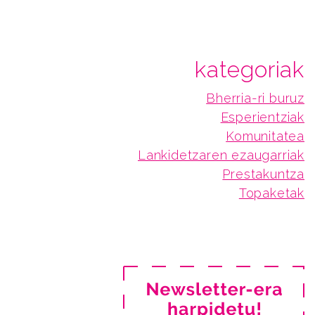
kategoriak
Bherria-ri buruz
Esperientziak
Komunitatea
Lankidetzaren ezaugarriak
Prestakuntza
Topaketak