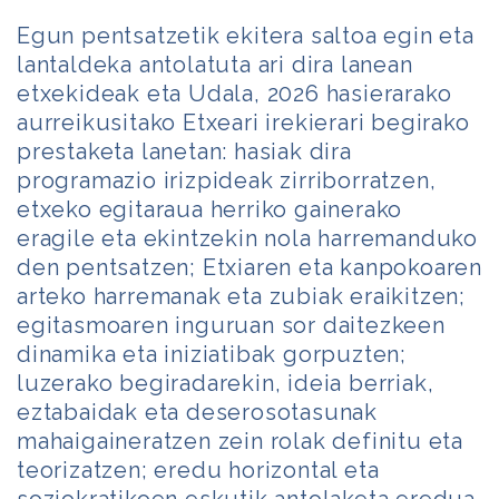
Egun pentsatzetik ekitera saltoa egin eta
lantaldeka antolatuta ari dira lanean
etxekideak eta Udala, 2026 hasierarako
aurreikusitako Etxeari irekierari begirako
prestaketa lanetan: hasiak dira
programazio irizpideak zirriborratzen,
etxeko egitaraua herriko gainerako
eragile eta ekintzekin nola harremanduko
den pentsatzen; Etxiaren eta kanpokoaren
arteko harremanak eta zubiak eraikitzen;
egitasmoaren inguruan sor daitezkeen
dinamika eta iniziatibak gorpuzten;
luzerako begiradarekin, ideia berriak,
eztabaidak eta deserosotasunak
mahaigaineratzen zein rolak definitu eta
teorizatzen; eredu horizontal eta