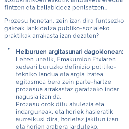
soziokratikoen eskutik antolaketa eredua
fintzen eta baliabideez pentsatzen…
Prozesu honetan, zein izan dira funtsezko
gakoak lankidetza publiko-sozialeko
praktikak arrakasta izan dezaten?
Helburuen argitasunari dagokionean:
Lehen unetik, Emakumion Etxiaren
xedeari buruzko definizio politiko-
tekniko landua eta argia izatea
egitasmoa bera zein parte-hartze
prozesua arrakastaz garatzeko indar
nagusia izan da.
Prozesu orok ditu ahulezia eta
indarguneak, eta horiek hasieratik
aurreikusi dira, horietaz jakitun izan
eta horien arabera jarduteko.