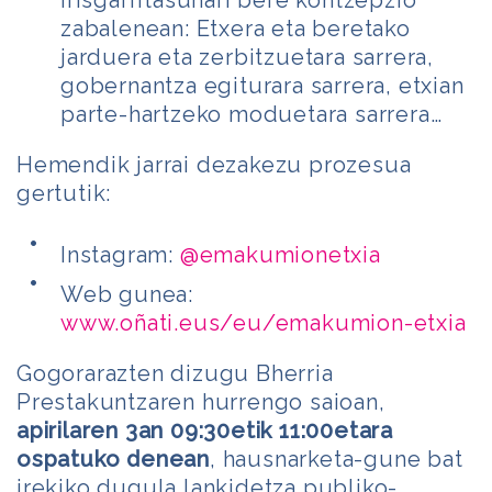
irisgarritasunari bere kontzepzio
zabalenean: Etxera eta beretako
jarduera eta zerbitzuetara sarrera,
gobernantza egiturara sarrera, etxian
parte-hartzeko moduetara sarrera…
Hemendik jarrai dezakezu prozesua
gertutik:
Instagram:
@emakumionetxia
Web gunea:
www.oñati.eus/eu/emakumion-etxia
Gogorarazten dizugu Bherria
Prestakuntzaren hurrengo saioan,
apirilaren 3an 09:30etik 11:00etara
ospatuko denean
, hausnarketa-gune bat
irekiko dugula lankidetza publiko-