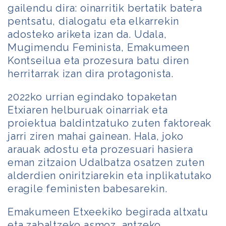
gailendu dira: oinarritik bertatik batera
pentsatu, dialogatu eta elkarrekin
adosteko ariketa izan da. Udala,
Mugimendu Feminista, Emakumeen
Kontseilua eta prozesura batu diren
herritarrak izan dira protagonista.
2022ko urrian egindako topaketan
Etxiaren helburuak oinarriak eta
proiektua baldintzatuko zuten faktoreak
jarri ziren mahai gainean. Hala, joko
arauak adostu eta prozesuari hasiera
eman zitzaion Udalbatza osatzen zuten
alderdien oniritziarekin eta inplikatutako
eragile feministen babesarekin.
Emakumeen Etxeekiko begirada altxatu
eta zabaltzeko asmoz, antzeko