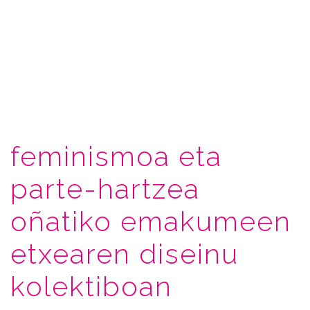
feminismoa eta
parte-hartzea
oñatiko emakumeen
etxearen diseinu
kolektiboan