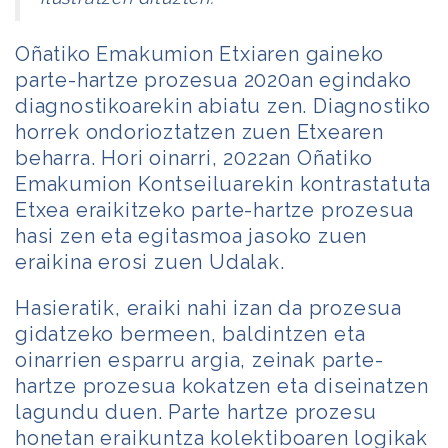
Oñatiko Emakumion Etxiaren gaineko
parte-hartze prozesua 2020an egindako
diagnostikoarekin abiatu zen. Diagnostiko
horrek ondorioztatzen zuen Etxearen
beharra. Hori oinarri, 2022an Oñatiko
Emakumion Kontseiluarekin kontrastatuta
Etxea eraikitzeko parte-hartze prozesua
hasi zen eta egitasmoa jasoko zuen
eraikina erosi zuen Udalak.
Hasieratik, eraiki nahi izan da prozesua
gidatzeko bermeen, baldintzen eta
oinarrien esparru argia, zeinak parte-
hartze prozesua kokatzen eta diseinatzen
lagundu duen. Parte hartze prozesu
honetan eraikuntza kolektiboaren logikak