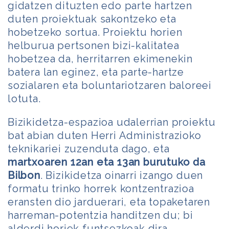
gidatzen dituzten edo parte hartzen
duten proiektuak sakontzeko eta
hobetzeko sortua. Proiektu horien
helburua pertsonen bizi-kalitatea
hobetzea da, herritarren ekimenekin
batera lan eginez, eta parte-hartze
sozialaren eta boluntariotzaren baloreei
lotuta.
Bizikidetza-espazioa udalerrian proiektu
bat abian duten Herri Administrazioko
teknikariei zuzenduta dago, eta
martxoaren 12an eta 13an burutuko da
Bilbon
.
Bizikidetza oinarri izango duen
formatu trinko horrek kontzentrazioa
eransten dio jarduerari, eta topaketaren
harreman-potentzia handitzen du; bi
alderdi horiek funtsezkoak dira