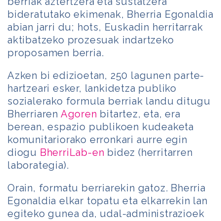
berriak aztertzera eta sustatzera
bideratutako ekimenak, Bherria Egonaldia
abian jarri du; hots, Euskadin herritarrak
aktibatzeko prozesuak indartzeko
proposamen berria.
Azken bi edizioetan, 250 lagunen parte-
hartzeari esker, lankidetza publiko
sozialerako formula berriak landu ditugu
Bherriaren
Agoren
bitartez, eta, era
berean, espazio publikoen kudeaketa
komunitariorako erronkari aurre egin
diogu
BherriLab-en
bidez (herritarren
laborategia).
Orain, formatu berriarekin gatoz. Bherria
Egonaldia elkar topatu eta elkarrekin lan
egiteko gunea da, udal-administrazioek