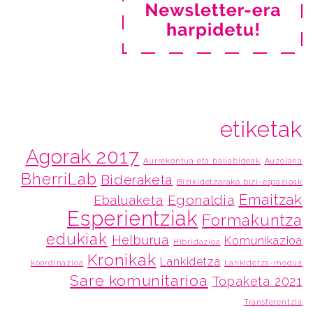
etiketak
Agorak 2017
Aurrekontua eta baliabideak
Auzolana
BherriLab
Bideraketa
Bizikidetzarako bizi-espazioak
Emaitzak
Egonaldia
Ebaluaketa
Esperientziak
Formakuntza
edukiak
Helburua
Komunikazioa
Hibridazioa
Kronikak
Lankidetza
koordinazioa
Lankidetza-modua
Sare komunitarioa
Topaketa 2021
Transferentzia