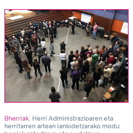
Bherriak
, Herri Administrazioaren eta
herritarren artean lankidetzarako modu