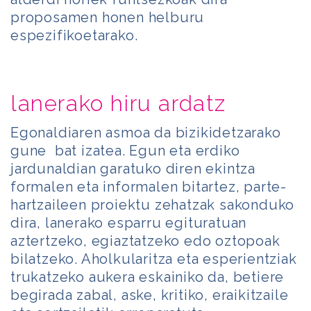
proposamen honen helburu
espezifikoetarako.
lanerako hiru ardatz
Egonaldiaren asmoa da bizikidetzarako
gune bat izatea. Egun eta erdiko
jardunaldian garatuko diren ekintza
formalen eta informalen bitartez, parte-
hartzaileen proiektu zehatzak sakonduko
dira, lanerako esparru egituratuan
aztertzeko, egiaztatzeko edo oztopoak
bilatzeko. Aholkularitza eta esperientziak
trukatzeko aukera eskainiko da, betiere
begirada zabal, aske, kritiko, eraikitzaile