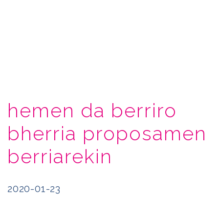
hemen da berriro
bherria proposamen
berriarekin
2020-01-23