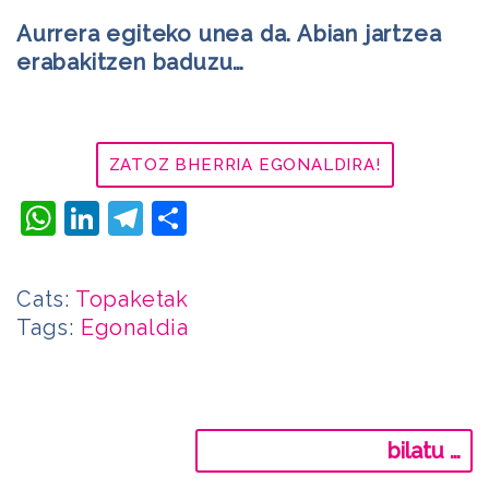
Aurrera egiteko unea da. Abian jartzea
erabakitzen baduzu…
ZATOZ BHERRIA EGONALDIRA!
WhatsApp
LinkedIn
Telegram
Share
Cats:
Topaketak
Tags:
Egonaldia
Bilatu: