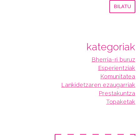
kategoriak
Bherria-ri buruz
Esperientziak
Komunitatea
Lankidetzaren ezaugarriak
Prestakuntza
Topaketak