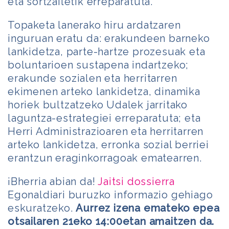
eta sortzailetik erreparatuta.
Topaketa lanerako hiru ardatzaren
inguruan eratu da: erakundeen barneko
lankidetza, parte-hartze prozesuak eta
boluntarioen sustapena indartzeko;
erakunde sozialen eta herritarren
ekimenen arteko lankidetza, dinamika
horiek bultzatzeko Udalek jarritako
laguntza-estrategiei erreparatuta; eta
Herri Administrazioaren eta herritarren
arteko lankidetza, erronka sozial berriei
erantzun eraginkorragoak ematearren.
¡Bherria abian da!
Jaitsi dossierra
Egonaldiari buruzko informazio gehiago
eskuratzeko.
Aurrez izena emateko epea
otsailaren 21eko 14:00etan amaitzen da.