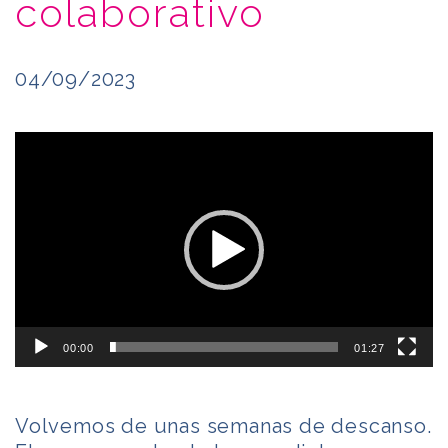
colaborativo
04/09/2023
Reproductor
de
vídeo
00:00
01:27
Volvemos de unas semanas de descanso.