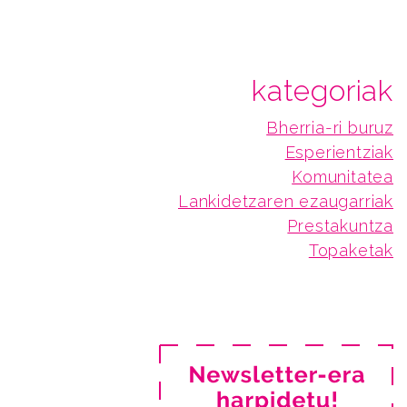
kategoriak
Bherria-ri buruz
Esperientziak
Komunitatea
Lankidetzaren ezaugarriak
Prestakuntza
Topaketak