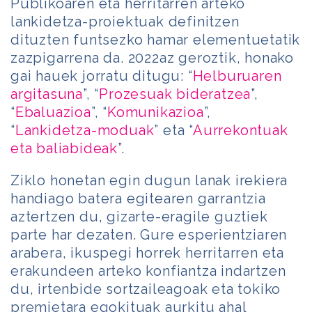
Publikoaren eta herritarren arteko
lankidetza-proiektuak definitzen
dituzten funtsezko hamar elementuetatik
zazpigarrena da. 2022az geroztik, honako
gai hauek jorratu ditugu: “
Helburuaren
argitasuna
”, “
Prozesuak bideratzea
”,
“
Ebaluazioa
”, “
Komunikazioa
”,
“
Lankidetza-moduak
” eta “
Aurrekontuak
eta baliabideak
”.
Ziklo honetan egin dugun lanak irekiera
handiago batera egitearen garrantzia
aztertzen du, gizarte-eragile guztiek
parte har dezaten. Gure esperientziaren
arabera, ikuspegi horrek herritarren eta
erakundeen arteko konfiantza indartzen
du, irtenbide sortzaileagoak eta tokiko
premietara egokituak aurkitu ahal