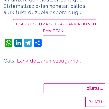
Sistematizazio-lan honetan balioa
aurkituko duzuela espero dugu.
EZAGUTZU ITZAZU EZAUGARRIA HONEN
EMAITZAK
WhatsApp
LinkedIn
Telegram
Share
Cats:
Lankidetzaren ezaugarriak
Bilatu: