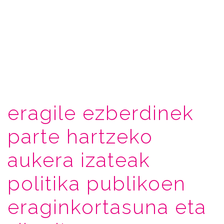
eragile ezberdinek
parte hartzeko
aukera izateak
politika publikoen
eraginkortasuna eta