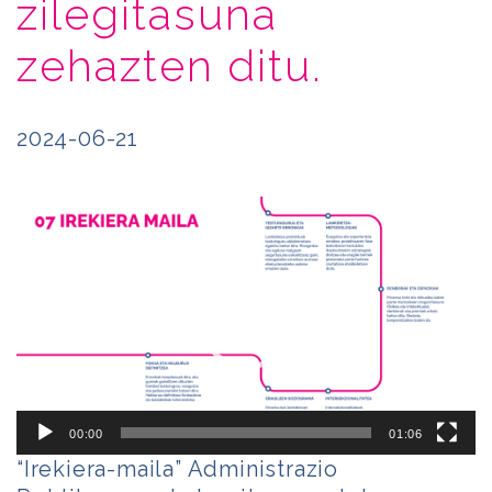
zilegitasuna
zehazten ditu.
2024-06-21
Bideo
erreproduzigailua
00:00
01:06
“Irekiera-maila” Administrazio