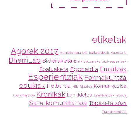
etiketak
Agorak 2017
Aurrekontua eta baliabideak
Auzolana
BherriLab
Bideraketa
Bizikidetzarako bizi-espazioak
Emaitzak
Egonaldia
Ebaluaketa
Esperientziak
Formakuntza
edukiak
Helburua
Komunikazioa
Hibridazioa
Kronikak
Lankidetza
koordinazioa
Lankidetza-modua
Sare komunitarioa
Topaketa 2021
Transferentzia