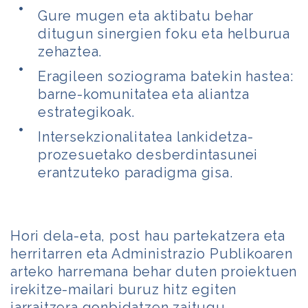
Gure mugen eta aktibatu behar
ditugun sinergien foku eta helburua
zehaztea.
Eragileen soziograma batekin hastea:
barne-komunitatea eta aliantza
estrategikoak.
Intersekzionalitatea lankidetza-
prozesuetako desberdintasunei
erantzuteko paradigma gisa.
Hori dela-eta, post hau partekatzera eta
herritarren eta Administrazio Publikoaren
arteko harremana behar duten proiektuen
irekitze-mailari buruz hitz egiten
jarraitzera gonbidatzen zaitugu.