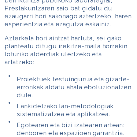
berrikuntza publikoko laborategia),
Prestakuntzaren saio bat gidatu du
ezaugarri hori sakonago aztertzeko, haren
esperientzia eta ezagutza eskainiz.
Azterketa hori aintzat hartuta, sei gako
planteatu ditugu irekitze-maila horrekin
loturiko alderdiak ulertzeko eta
artatzeko:
Proiektuek testuingurua eta gizarte-
erronkak aldatu ahala eboluzionatzen
dute.
Lankidetzako lan-metodologiak
sistematizatzea eta aplikatzea.
Egotearen eta bizi izatearen artean:
denboren eta espazioen garrantzia.