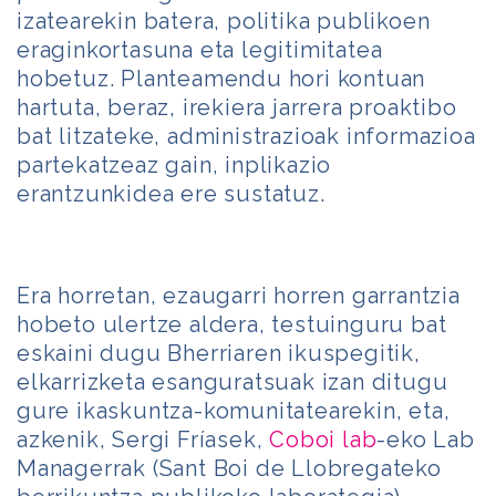
izatearekin batera, politika publikoen
eraginkortasuna eta legitimitatea
hobetuz. Planteamendu hori kontuan
hartuta, beraz, irekiera jarrera proaktibo
bat litzateke, administrazioak informazioa
partekatzeaz gain, inplikazio
erantzunkidea ere sustatuz.
Era horretan, ezaugarri horren garrantzia
hobeto ulertze aldera, testuinguru bat
eskaini dugu Bherriaren ikuspegitik,
elkarrizketa esanguratsuak izan ditugu
gure ikaskuntza-komunitatearekin, eta,
azkenik, Sergi Fríasek,
Coboi lab
-eko
Lab
Managerrak (Sant Boi de Llobregateko