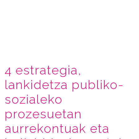
4 estrategia,
lankidetza publiko-
sozialeko
prozesuetan
aurrekontuak eta