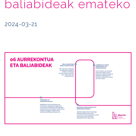
baliabideak emateko
2024-03-21