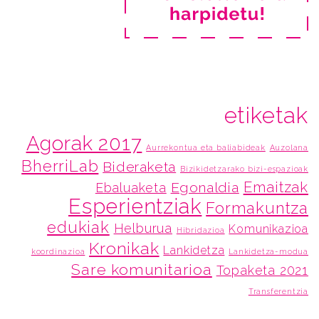
etiketak
Agorak 2017
Aurrekontua eta baliabideak
Auzolana
BherriLab
Bideraketa
Bizikidetzarako bizi-espazioak
Emaitzak
Egonaldia
Ebaluaketa
Esperientziak
Formakuntza
edukiak
Helburua
Komunikazioa
Hibridazioa
Kronikak
Lankidetza
koordinazioa
Lankidetza-modua
Sare komunitarioa
Topaketa 2021
Transferentzia