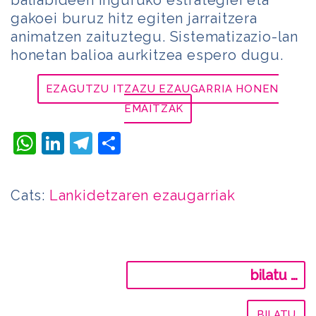
gakoei buruz hitz egiten jarraitzera
animatzen zaituztegu. Sistematizazio-lan
honetan balioa aurkitzea espero dugu.
EZAGUTZU ITZAZU EZAUGARRIA HONEN
EMAITZAK
WhatsApp
LinkedIn
Telegram
Share
Cats:
Lankidetzaren ezaugarriak
Bilatu: