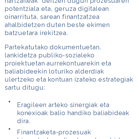
hartzaileak” deitzen dugun prozesuaren
potentziala eta, geruza digitalean
oinarrituta, sarean finantzatzea
ahalbidetzen duten beste ekimen
batzuetara irekitzea.
Partekatutako dokumentuetan,
lankidetza publiko-sozialeko
proiektuetan aurrekontuarekin eta
baliabideekin loturiko alderdiak
ulertzeko eta kontuan izateko estrategiak
sartu ditugu:
Eragileen arteko sinergiak eta
konexioak balio handiko baliabideak
dira.
Finantzaketa-prozesuak