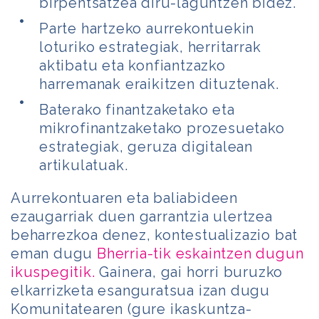
birpentsatzea diru-laguntzen bidez.
Parte hartzeko aurrekontuekin
loturiko estrategiak, herritarrak
aktibatu eta konfiantzazko
harremanak eraikitzen dituztenak.
Baterako finantzaketako eta
mikrofinantzaketako prozesuetako
estrategiak, geruza digitalean
artikulatuak.
Aurrekontuaren eta baliabideen
ezaugarriak duen garrantzia ulertzea
beharrezkoa denez, kontestualizazio bat
eman dugu
Bherria-tik eskaintzen dugun
ikuspegitik.
Gainera, gai horri buruzko
elkarrizketa esanguratsua izan dugu
Komunitatearen (gure ikaskuntza-