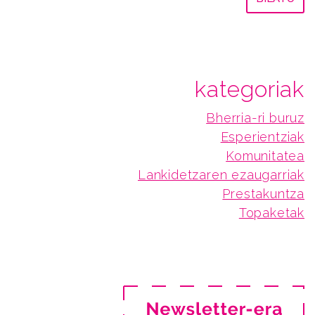
kategoriak
Bherria-ri buruz
Esperientziak
Komunitatea
Lankidetzaren ezaugarriak
Prestakuntza
Topaketak