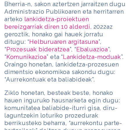
Bherria-n, sakon aztertzen jarraitzen dugu
Administrazio Publikoaren eta herritarren
arteko
lankidetza-proiektuen
bereizgarriak diren 10 alderdi.
2022az
geroztik, honako gai hauek jorratu
ditugu: “
Helburuaren argitasuna
”,
“
Prozesuak bideratzea
”, “
Ebaluazioa
”,
“
Komunikazioa
” eta “
Lankidetza-moduak
”.
Oraingo honetan, lankidetza-prozesuen
dimentsio ekonomikoa sakondu dugu:
“Aurrekontuak eta baliabideak”.
Ziklo honetan, besteak beste, honako
hauen inguruko hausnarketa egin dugu:
komunitatea baliabide-iturri gisa, diru-
laguntzekin loturiko prozedurak
berrikusteko beharra, “aurrekontu parte-