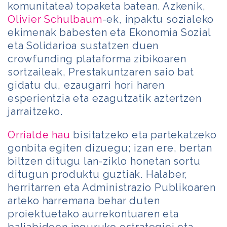
komunitatea) topaketa batean. Azkenik,
Olivier Schulbaum
-ek, inpaktu sozialeko
ekimenak babesten eta Ekonomia Sozial
eta Solidarioa sustatzen duen
crowfunding plataforma zibikoaren
sortzaileak, Prestakuntzaren saio bat
gidatu du, ezaugarri hori haren
esperientzia eta ezagutzatik aztertzen
jarraitzeko.
Orrialde hau
bisitatzeko eta partekatzeko
gonbita egiten dizuegu; izan ere, bertan
biltzen ditugu lan-ziklo honetan sortu
ditugun produktu guztiak. Halaber,
herritarren eta Administrazio Publikoaren
arteko harremana behar duten
proiektuetako aurrekontuaren eta
baliabideen inguruko estrategiei eta