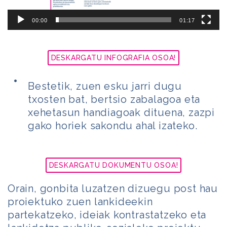
00:00
01:17
DESKARGATU INFOGRAFIA OSOA!
Bestetik, zuen esku jarri dugu
txosten bat, bertsio zabalagoa eta
xehetasun handiagoak dituena, zazpi
gako horiek sakondu ahal izateko.
DESKARGATU DOKUMENTU OSOA!
Orain, gonbita luzatzen dizuegu post hau
proiektuko zuen lankideekin
partekatzeko, ideiak kontrastatzeko eta