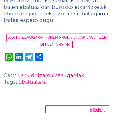
lankidetza publiko-sozialeko proiektu
baten ebaluazioari buruzko elkarrizketak
ehuntzen jarraitzeko. Zuentzat baliagarria
izatea espero dugu.
SARTU EZAUGARRI HONEN PRODUKTUAK JASOTZEN
DITUEN ORRIAN!
WhatsApp
LinkedIn
Telegram
Share
Cats:
Lankidetzaren ezaugarriak
Tags:
Ebaluaketa
Bilatu: