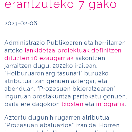
erantzuteko 7 gako
2023-02-06
Administrazio Publikoaren eta herritarren
arteko
lankidetza-proiektuak definitzen
dituzten 10 ezaugarriak
sakontzen
jarraitzen dugu. 2022ko irailean,
“Helburuaren argitasunari” buruzko
atributua izan genuen aztergai, eta
abenduan, “Prozesuen bideratzearen”
inguruan prestakuntza partekatu genuen,
baita ere dagokion
txosten
eta
infografia
.
Aztertu dugun hirugarren atributua
“Prozesuen ebaluazioa” izan da. Horren