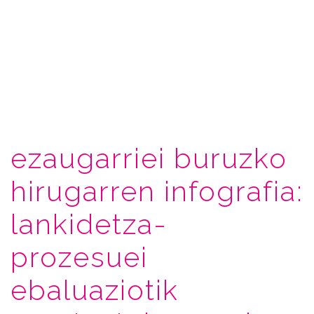
ezaugarriei buruzko
hirugarren infografia:
lankidetza-
prozesuei
ebaluaziotik