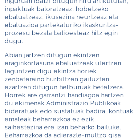
inguruan idatzi ditugun hiru artikulutan,
inpaktuak baloratzeaz, hobetzeko
ebaluatzeaz, ikusezina neurtzeaz eta
ebaluazioa partekaturiko ikaskuntza-
prozesu bezala balioesteaz hitz egin
dugu.
Abian jartzen ditugun ekintzen
eraginkortasuna ebaluatzeak ulertzen
laguntzen digu ekintza horiek
zenbateraino hurbiltzen gaituzten
ezartzen ditugun helburuak betetzera.
Horrek are garrantzi handiagoa hartzen
du ekimenak Administrazio Publikoak
bideratuak edo sustatuak badira, kontuak
emateak beharrezkoa ez ezik,
saihestezina ere izan beharko bailuke.
Beharrezkoa da adierazle-multzo gisa