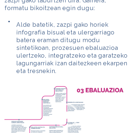
zazpi gako laburtzen dira. Gainera,
formatu bikoitzean egin dugu:
Alde batetik, zazpi gako horiek
infografia bisual eta ulergarriago
batera eraman ditugu modu
sintetikoan, prozesuen ebaluazioa
ulertzeko, integratzeko eta garatzeko
lagungarriak izan daitezkeen ekarpen
eta tresnekin.
Bideo
erreproduzigailua