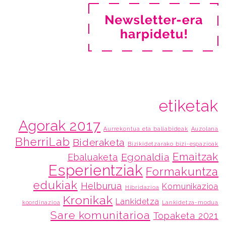
etiketak
Agorak 2017
Aurrekontua eta baliabideak
Auzolana
BherriLab
Bideraketa
Bizikidetzarako bizi-espazioak
Emaitzak
Egonaldia
Ebaluaketa
Esperientziak
Formakuntza
edukiak
Helburua
Komunikazioa
Hibridazioa
Kronikak
Lankidetza
koordinazioa
Lankidetza-modua
Sare komunitarioa
Topaketa 2021