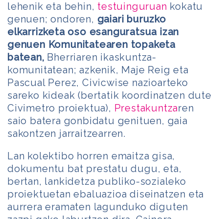
lehenik eta behin,
testuinguruan
kokatu
genuen; ondoren,
gaiari buruzko
elkarrizketa oso esanguratsua izan
genuen Komunitatearen topaketa
batean,
Bherriaren ikaskuntza-
komunitatean; azkenik, Maje Reig eta
Pascual Perez, Civicwise nazioarteko
sareko kideak (bertatik koordinatzen dute
Civimetro proiektua),
Prestakuntza
ren
saio batera gonbidatu genituen, gaia
sakontzen jarraitzearren.
Lan kolektibo horren emaitza gisa,
dokumentu bat prestatu dugu, eta,
bertan, lankidetza publiko-sozialeko
proiektuetan ebaluazioa diseinatzen eta
aurrera eramaten lagunduko diguten