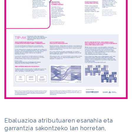
Ebaluazioa atributuaren esanahia eta
garrantzia sakontzeko lan horretan,