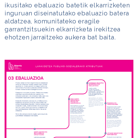
ikusitako ebaluazio batetik elkarrizketen
inguruan diseinatutako ebaluazio batera
aldatzea, komunitateko eragile
garrantzitsuekin elkarrizketa irekitzea
ehotzen jarraitzeko aukera bat baita.