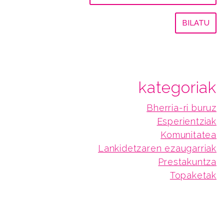
kategoriak
Bherria-ri buruz
Esperientziak
Komunitatea
Lankidetzaren ezaugarriak
Prestakuntza
Topaketak