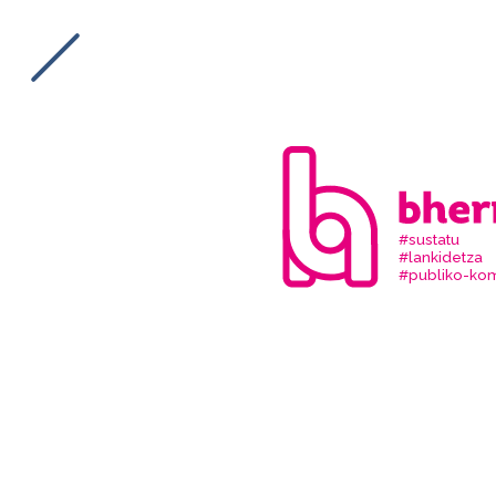
#sustatu
#lankidetza
#publiko-kom