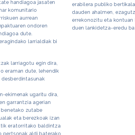
etate handiagoa jasaten
erabilera publiko bertikal
har komunitario
dauden ahalmen, ezagutza
rriskuen aurrean
errekonozitu eta kontuan
 inpaktuaren ondoren
duen lankidetza-eredu bat
ndiagoa dute.
agindako larrialdiak bi
zak larriagotu egin dira,
no eraman dute, lehendik
 desberdintasunak
un-ekimenak ugaritu dira,
en garrantzia agerian
ko benetako zutabe
ualak eta berezkoak izan
ik eratorritako baldintza
o pertsonak aldi baterako