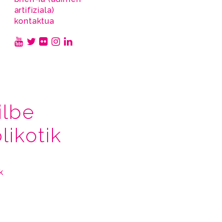
artifiziala)
kontaktua
ilbe
likotik
k