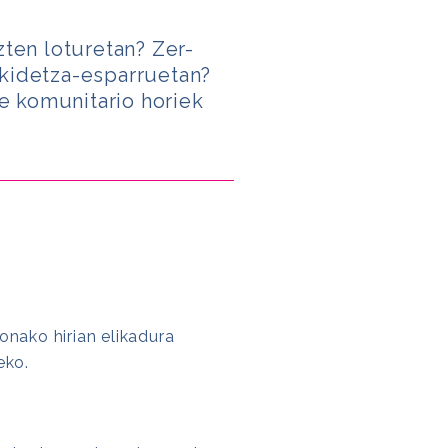
zten loturetan? Zer-
nkidetza-esparruetan?
be komunitario horiek
onako hirian elikadura
eko.