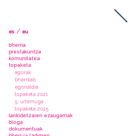
/
es
eu
bherria
prestakuntza
komunitatea
topaketa
agorak
bherrilab
egonaldia
topaketa 2021
5. urtemuga
topaketa 2025
lankidetzaren ezaugarriak
bloga
dokumentuak
bherr-ia (adimen