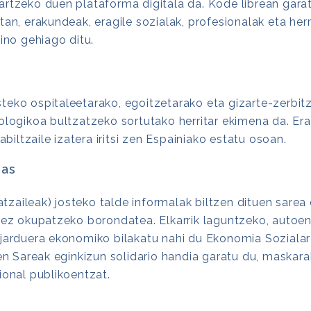
artzeko duen plataforma digitala da. Kode librean gar
an, erakundeak, eragile sozialak, profesionalak eta herri
ino gehiago ditu.
teko ospitaleetarako, egoitzetarako eta gizarte-zerbit
ologikoa bultzatzeko sortutako herritar ekimena da. Er
abiltzaile izatera iritsi zen Espainiako estatu osoan.
ras
aileak) josteko talde informalak biltzen dituen sarea 
idez okupatzeko borondatea. Elkarrik laguntzeko, autoe
 jarduera ekonomiko bilakatu nahi du Ekonomia Sozialar
areak eginkizun solidario handia garatu du, maskarak 
ional publikoentzat.