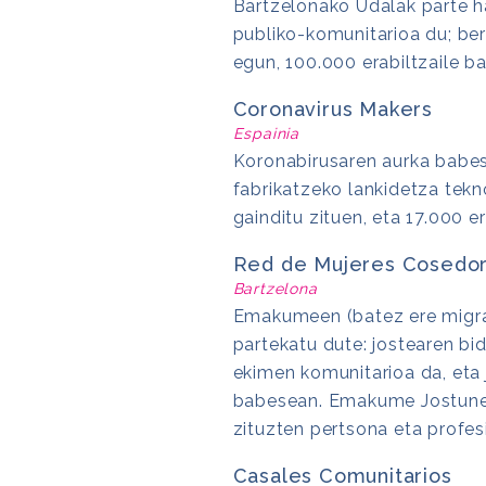
Bartzelonako Udalak parte h
publiko-komunitarioa du; bert
egun, 100.000 erabiltzaile ba
Coronavirus Makers
Espainia
Koronabirusaren aurka babes
fabrikatzeko lankidetza tekn
gainditu zituen, eta 17.000 er
Red de Mujeres Cosedo
Bartzelona
Emakumeen (batez ere migratz
partekatu dute: jostearen b
ekimen komunitarioa da, eta
babesean. Emakume Jostunen S
zituzten pertsona eta profes
Casales Comunitarios