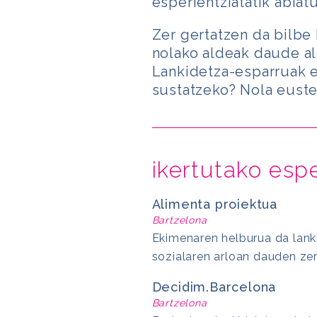
esperientziatatik abiatu
Zer gertatzen da bilbe 
nolako aldeak daude al
Lankidetza-esparruak eg
sustatzeko? Nola euste
ikertutako espe
Alimenta proiektua
Bartzelona
Ekimenaren helburua da lanki
sozialaren arloan dauden zer
Decidim.Barcelona
Bartzelona