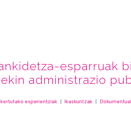
lankidetza-esparruak b
ekin administrazio pub
Ikertutako esperientziak
|
Ikaskuntzak
|
Dokumentua