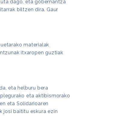
atuta dago, eta gobernantza
tarrak biltzen dira. Gaur
zuetarako materialak
antzunak itxaropen guztiak
da, eta helburu bera
nplegurako eta aktibismorako
en eta Solidarioaren
josi baititu eskura ezin