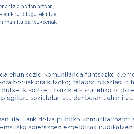
rientzia horien artean,
 aurkitu ditugu, ekintza
an mamitu daitezkeenak.
da ehun sozio-komunitarioa funtsezko eleme
era berriak eraikitzeko; halaber, elkartasun h
 hutsetik sortzen, baizik eta aurretiko onda
azpiegitura sozialetan eta denboran zehar ir
hartuta, Lankidetza publiko-komunitarioaren 
e-mailako adierazpen ezberdinak irudikatzen