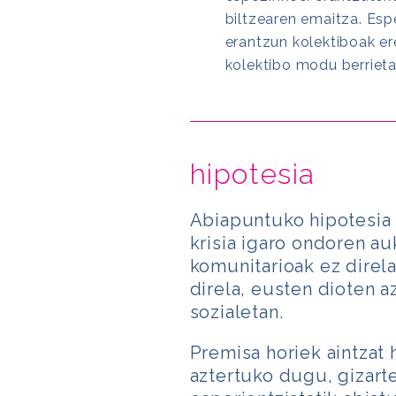
biltzearen emaitza. Espe
erantzun kolektiboak ere
kolektibo modu berriet
hipotesia
Abiapuntuko hipotesia 
krisia igaro ondoren auk
komunitarioak ez direla
direla, eusten dioten 
sozialetan.
Premisa horiek aintzat 
aztertuko dugu, gizart