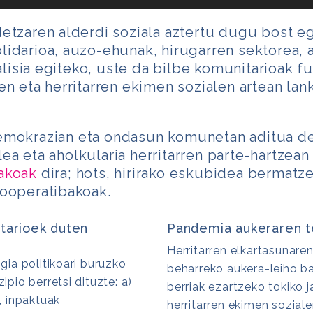
detzaren alderdi soziala aztertu dugu bost e
lidarioa, auzo-ehunak, hirugarren sektorea, a
isia egiteko, uste da bilbe komunitarioak fu
ren eta herritarren ekimen sozialen artean la
mokrazian eta ondasun komunetan aditua de
lea eta aholkularia herritarren parte-hartzean 
akoak
dira; hots, hirirako eskubidea bermatze
kooperatibakoak.
tarioek duten
Pandemia aukeraren t
Herritarren elkartasunaren
ia politikoari buruzko
beharreko aukera-leiho ba
zipio berretsi dituzte: a)
berriak ezartzeko tokiko j
 inpaktuak
herritarren ekimen sozial