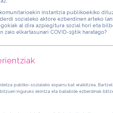
az.
komunitarioekin instantzia publikoekiko ditu
derdi sozialeko aktore ezberdinen arteko la
okiak al dira azpiegitura sozial hori eta bil
n zaio elkartasunari COVID-19tik haratago?
rientziak
detza publiko-sozialeko esparru bat eraikitzea, Bartzel
bitzuen inguruko ekintza eta baliabide ezberdinak biltz