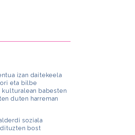
ntua izan daitekeela
ori eta bilbe
re kulturalean babesten
auten duten harreman
alderdi soziala
 dituzten bost