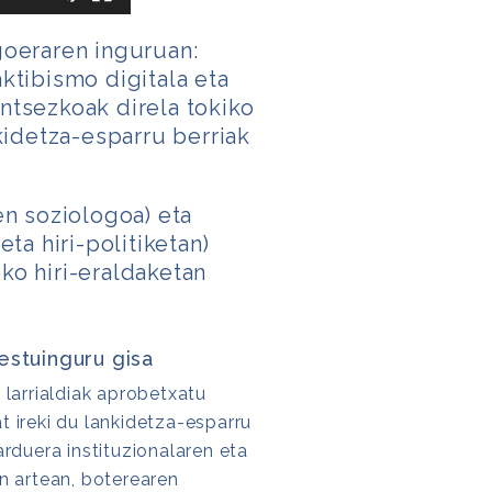
goeraren inguruan:
ktibismo digitala eta
ntsezkoak direla tokiko
nkidetza-esparru berriak
n soziologoa) eta
eta hiri-politiketan)
ko hiri-eraldaketan
estuinguru gisa
 larrialdiak aprobetxatu
t ireki du lankidetza-esparru
arduera instituzionalaren eta
en artean, boterearen