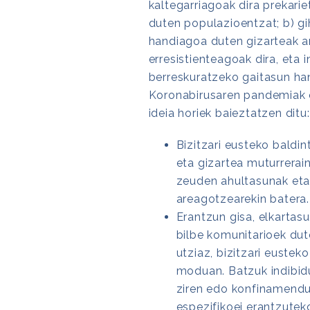
kaltegarriagoak dira prekari
duten populazioentzat; b) gi
handiagoa duten gizarteak a
erresistienteagoak dira, eta
berreskuratzeko gaitasun ha
Koronabirusaren pandemiak er
ideia horiek baieztatzen ditu:
Bizitzari eusteko baldint
eta gizartea muturrerai
zeuden ahultasunak eta
areagotzearekin batera.
Erantzun gisa, elkartas
bilbe komunitarioek dut
utziaz, bizitzari euste
moduan. Batzuk indibid
ziren edo konfinamendut
espezifikoei erantzutek