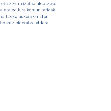
a eta zentralizatua aldatzeko,
 eta egitura komunitarioak
 hartzeko aukera ematen
erantz bideratze aldera.