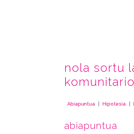
nola sortu 
komunitario
Abiapuntua
|
Hipotesia
|
abiapuntua