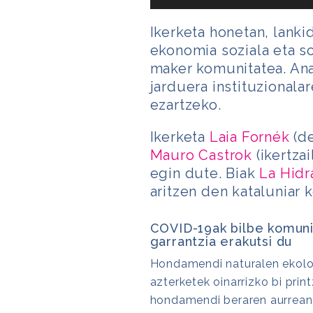
Ikerketa honetan, lanki
ekonomia soziala eta so
maker komunitatea. Anal
jarduera instituzionala
ezartzeko.
Ikerketa
Laia Fornék
(de
Mauro Castrok
(ikertzai
egin dute. Biak
La Hidr
aritzen den kataluniar 
COVID-19ak bilbe komuni
garrantzia erakutsi du
Hondamendi naturalen ekolog
azterketek oinarrizko bi print
hondamendi beraren aurrean,