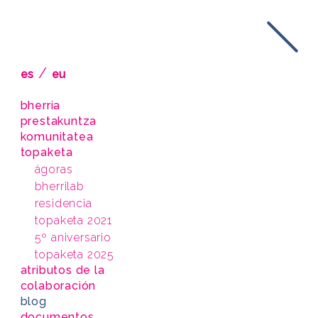
/
es
eu
bherria
prestakuntza
komunitatea
topaketa
ágoras
bherrilab
residencia
topaketa 2021
5º aniversario
topaketa 2025
atributos de la
colaboración
blog
documentos