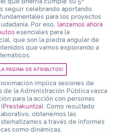
 el que Bherria cumple su 5º
os seguir celebrando aportando
 fundamentales para los proyectos
iudadanía. Por eso,
lanzamos ahora
butos
esenciales para la
ial, que son la piedra angular de
ntenidos que vamos explorando a
 temáticos.
LA PÁGINA DE ATRIBUTOS!
proximación implica sesiones de
s de la Administración Pública vasca
ación para la acción con personas
(
Prestakuntza
). Como resultado
laborativo, obtenemos las
sistematizamos a través de informes
ticas como dinámicas.