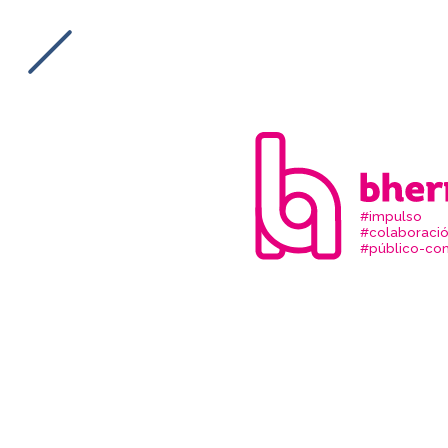
#impulso
#colaboraci
#público-com