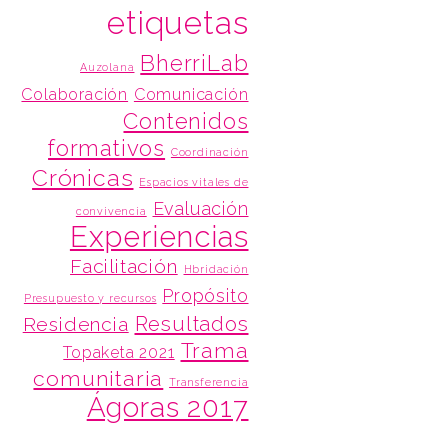
etiquetas
BherriLab
Auzolana
Colaboración
Comunicación
Contenidos
formativos
Coordinación
Crónicas
Espacios vitales de
Evaluación
convivencia
Experiencias
Facilitación
Hbridación
Propósito
Presupuesto y recursos
Resultados
Residencia
Trama
Topaketa 2021
comunitaria
Transferencia
Ágoras 2017