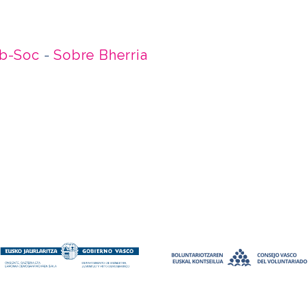
m
rtir
ub-Soc
-
Sobre Bherria