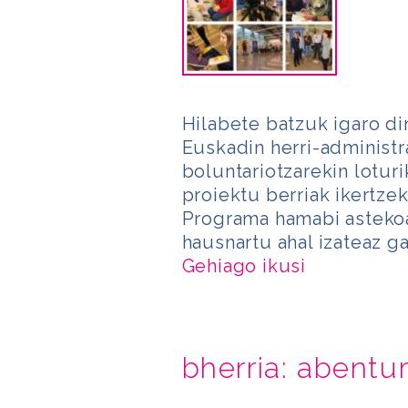
Hilabete batzuk igaro dir
Euskadin herri-administr
boluntariotzarekin loturi
proiektu berriak ikertze
Programa hamabi astekoa 
hausnartu ahal izateaz ga
Gehiago ikusi
bherria: abentu