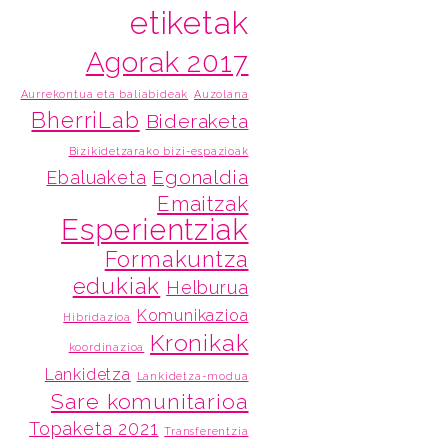
etiketak
Agorak 2017
Aurrekontua eta baliabideak
Auzolana
BherriLab
Bideraketa
Bizikidetzarako bizi-espazioak
Egonaldia
Ebaluaketa
Emaitzak
Esperientziak
Formakuntza
edukiak
Helburua
Komunikazioa
Hibridazioa
Kronikak
koordinazioa
Lankidetza
Lankidetza-modua
Sare komunitarioa
Topaketa 2021
Transferentzia