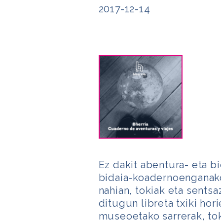
2017-12-14
Ez dakit abentura- eta bi
bidaia-koadernoenganako
nahian, tokiak eta sentsa
ditugun libreta txiki hor
museoetako sarrerak, tok