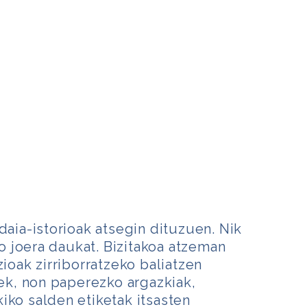
daia-istorioak atsegin dituzuen. Nik
 joera daukat. Bizitakoa atzeman
zioak zirriborratzeko baliatzen
iek, non paperezko argazkiak,
iko salden etiketak itsasten