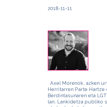
2018-11-11
Axel Morenok, azken urt
Herritarren Parte Hartze
Berdintasunaren eta LGTB
lan. Lankidetza publiko 