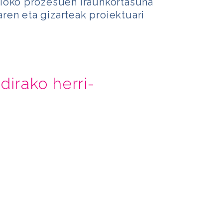
ioko prozesuen iraunkortasuna
en eta gizarteak proiektuari
dirako herri-