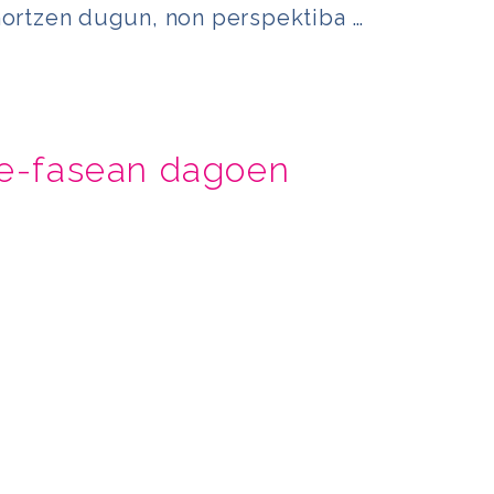
hortzen dugun, non perspektiba …
ze-fasean dagoen