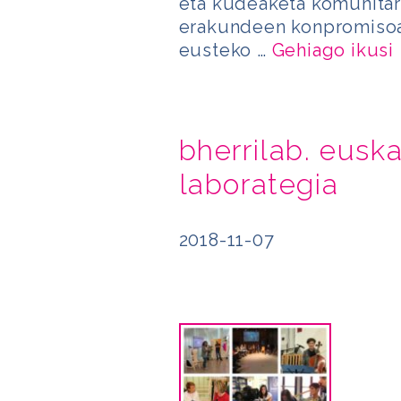
eta kudeaketa komunitar
erakundeen konpromisoar
eusteko …
Gehiago ikusi
bherrilab. euska
laborategia
2018-11-07