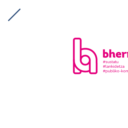
#sustatu
#lankidetza
#publiko-kom