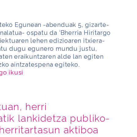
rteko Egunean -abenduak 5, gizarte-
nalatua- ospatu da ‘Bherria Hiritargo
iektuaren lehen edizioaren itxiera-
liatu dugu egunero mundu justu,
baten eraikuntzaren alde lan egiten
zko aintzatespena egiteko.
go ikusi
uan, herri
atik lankidetza publiko-
herritartasun aktiboa