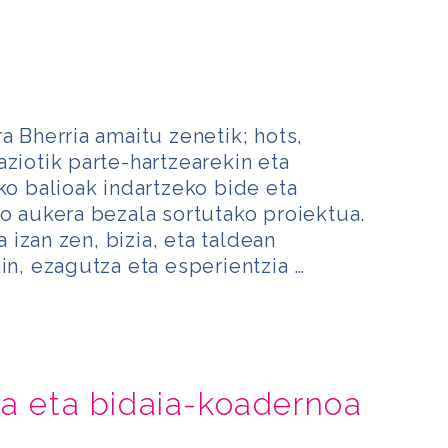
a Bherria amaitu zenetik; hots,
aziotik parte-hartzearekin eta
ko balioak indartzeko bide eta
ko aukera bezala sortutako proiektua.
izan zen, bizia, eta taldean
in, ezagutza eta esperientzia …
ra eta bidaia-koadernoa