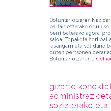
Boluntariotzaren Nazioa
partaidetzarako egun sei
berri baterako agora’ pro
saioa. Topaketa hori ba
jasangarri eta solidario 
duten pertsonen beraria
Boluntariotzaren …
Gehia
gizarte konektat
administrazioet
sozialerako eta 