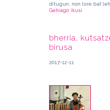
ditugun, non lore bat le
Gehiago ikusi
bherria, kutsat
birusa
2017-12-11