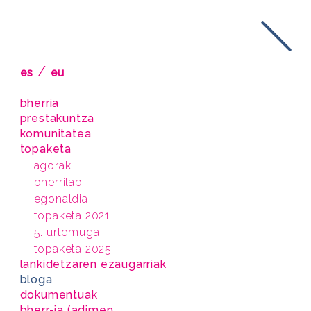
/
es
eu
bherria
prestakuntza
komunitatea
topaketa
agorak
bherrilab
egonaldia
topaketa 2021
5. urtemuga
topaketa 2025
lankidetzaren ezaugarriak
bloga
dokumentuak
bherr-ia (adimen