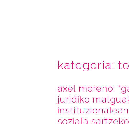
kategoria:
t
axel moreno: “g
juridiko malgu
instituzionalea
soziala sartzeko