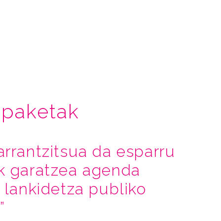
opaketak
arrantzitsua da esparru
ak garatzea agenda
n lankidetza publiko
”