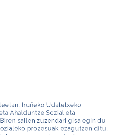
eetan, Iruñeko Udaletxeko
 eta Ahalduntze Sozial eta
Iren sailen zuzendari gisa egin du
sozialeko prozesuak ezagutzen ditu,