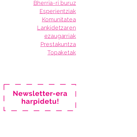
Bherria-ri buruz
Esperientziak
Komunitatea
Lankidetzaren
ezaugarriak
Prestakuntza
Topaketak