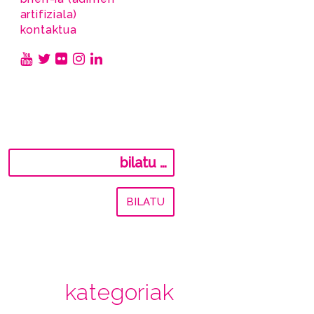
artifiziala)
kontaktua
Bilatu:
kategoriak