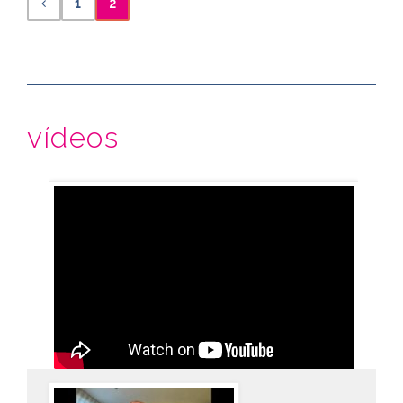
1
2
vídeos