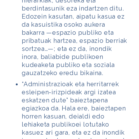
hierarkiak, desoreka eta
berdintasunik
eza indartzen ditu.
Edozein kasutan, aipatu kasua ez
da kasuistika osoko aukera
bakarra —espazio publiko eta
pribatuak hartzea, espazio berriak
sortzea…—; eta ez da, inondik
inora, baliabide publikoen
kudeaketa publiko eta soziala
gauzatzeko eredu bikaina.
“Administrazioak eta herritarrek
esleipen-irizpideak argi izatea
eskatzen dute”
baieztapena
egiazkoa da. Hala ere, baieztapen
horren kasuan, deialdi edo
lehiaketa publikoei lotutako
kasuez ari gara, eta ez da inondik