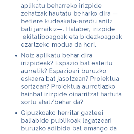
aplikatu beharreko irizpide
zehatzak hautatu beharko dira —
betiere
kudeaketa-eredu anitz
bati jarraikiz—. Halaber, irizpide
ekitatiboagoak eta bidezkoagoak
ezartzeko modua da hori.
Noiz aplikatu behar dira
irizpideak? Espazio bat esleitu
aurretik? Espazioari buruzko
eskaera bat jasotzean? Proiektua
sortzean? Proiektua aurretiazko
hainbat irizpide oinarritzat hartuta
sortu ahal/behar da?
Gipuzkoako herritar gazteei
baliabide publikoak lagatzeari
buruzko adibide bat emango da