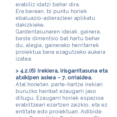
erabiliz idatzi behar dira.
Era berean, bi puntu horiek
ebaluazio-adierazleei aplikatu
dakizkieke.
Gardentasunaren ideiak, gainera,
beste dimentsio bat hartu behar
du, alegia, gainerako herritarrek
proiektua bera ezagutzeko aukera
izatea.
> 4.2.(6) Irekiera, irisgarritasuna eta
atxikipen askea – 7. orrialdea.
Atal honetan, parte-hartze irekiari
buruzko hainbat ezaugarri jaso
ditugu. Ezaugarri horiek espazioa
erabiltzeari ezartzen zaizkio, eta ez
entitate edo proiektuari. Adibide