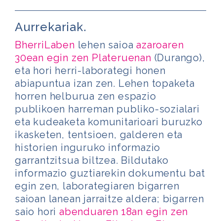
Aurrekariak.
BherriLaben
lehen saioa
azaroaren
30ean egin zen Plateruenan
(Durango),
eta hori herri-laborategi honen
abiapuntua izan zen. Lehen topaketa
horren helburua zen espazio
publikoen harreman publiko-sozialari
eta kudeaketa komunitarioari buruzko
ikasketen, tentsioen, galderen eta
historien inguruko informazio
garrantzitsua biltzea. Bildutako
informazio guztiarekin dokumentu bat
egin zen, laborategiaren bigarren
saioan lanean jarraitze aldera; bigarren
saio hori
abenduaren 18an egin zen