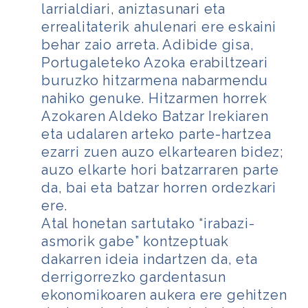
larrialdiari, aniztasunari eta
errealitaterik ahulenari ere eskaini
behar zaio arreta. Adibide gisa,
Portugaleteko Azoka erabiltzeari
buruzko hitzarmena nabarmendu
nahiko genuke. Hitzarmen horrek
Azokaren Aldeko Batzar Irekiaren
eta udalaren arteko parte-hartzea
ezarri zuen auzo elkartearen bidez;
auzo elkarte hori batzarraren parte
da, bai eta batzar horren ordezkari
ere.
Atal honetan sartutako “irabazi-
asmorik gabe” kontzeptuak
dakarren ideia indartzen da, eta
derrigorrezko gardentasun
ekonomikoaren aukera ere gehitzen