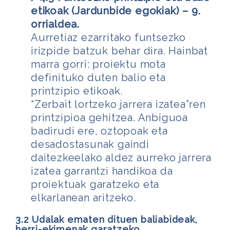
etikoak (Jardunbide egokiak) – 9.
orrialdea.
Aurretiaz ezarritako funtsezko
irizpide batzuk behar dira. Hainbat
marra gorri: proiektu mota
definituko duten balio eta
printzipio etikoak.
“Zerbait lortzeko jarrera izatea”ren
printzipioa gehitzea. Anbiguoa
badirudi ere, oztopoak eta
desadostasunak gaindi
daitezkeelako aldez aurreko jarrera
izatea garrantzi handikoa da
proiektuak garatzeko eta
elkarlanean aritzeko.
3.2 Udalak ematen dituen baliabideak,
herri-ekimenak garatzeko.