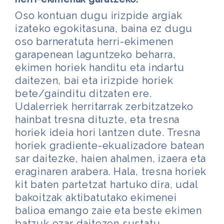
Oso kontuan dugu irizpide argiak
izateko egokitasuna, baina ez dugu
oso barneratuta herri-ekimenen
garapenean laguntzeko beharra,
ekimen horiek handitu eta indartu
daitezen, bai eta irizpide horiek
bete/gainditu ditzaten ere.
Udalerriek herritarrak zerbitzatzeko
hainbat tresna dituzte, eta tresna
horiek ideia hori lantzen dute. Tresna
horiek gradiente-ekualizadore batean
sar daitezke, haien ahalmen, izaera eta
eraginaren arabera. Hala, tresna horiek
kit baten partetzat hartuko dira, udal
bakoitzak aktibatutako ekimenei
balioa emango zaie eta beste ekimen
batzuk ezar daitezen sustatu-