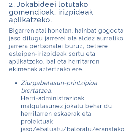
2. Jokabideei lotutako
gomendioak, irizpideak
aplikatzeko.
Bigarren atal honetan, hainbat gogoeta
jaso ditugu jarrerei eta aldez aurretiko
jarrera pertsonalei buruz, betiere
esleipen-irizpideak sortu eta
aplikatzeko, bai eta herritarren
ekimenak aztertzeko ere.
Ziurgabetasun-printzipioa
txertatzea
.
Herri-administrazioak
malgutasunez jokatu behar du
herritarren eskaerak eta
proiektuak
jaso/ebaluatu/baloratu/eransteko