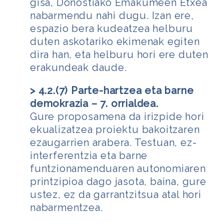
gisa, Donostiako Emakumeen Etxea
nabarmendu nahi dugu. Izan ere,
espazio bera kudeatzea helburu
duten askotariko ekimenak egiten
dira han, eta helburu hori ere duten
erakundeak daude.
> 4.2.(7) Parte-hartzea eta barne
demokrazia – 7. orrialdea.
Gure proposamena da irizpide hori
ekualizatzea proiektu bakoitzaren
ezaugarrien arabera. Testuan, ez-
interferentzia eta barne
funtzionamenduaren autonomiaren
printzipioa dago jasota, baina, gure
ustez, ez da garrantzitsua atal hori
nabarmentzea.