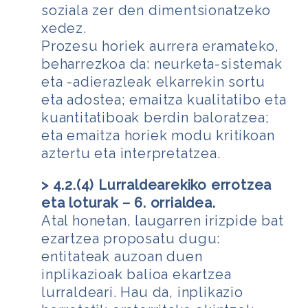
soziala zer den dimentsionatzeko
xedez.
Prozesu horiek aurrera eramateko,
beharrezkoa da: neurketa-sistemak
eta -adierazleak elkarrekin sortu
eta adostea; emaitza kualitatibo eta
kuantitatiboak berdin baloratzea;
eta emaitza horiek modu kritikoan
aztertu eta interpretatzea.
> 4.2.(4) Lurraldearekiko errotzea
eta loturak – 6. orrialdea.
Atal honetan, laugarren irizpide bat
ezartzea proposatu dugu:
entitateak auzoan duen
inplikazioak balioa ekartzea
lurraldeari. Hau da, inplikazio