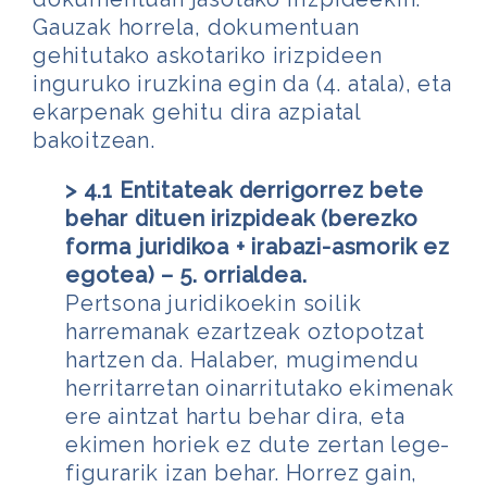
Gauzak horrela, dokumentuan
gehitutako askotariko irizpideen
inguruko iruzkina egin da (4. atala), eta
ekarpenak gehitu dira azpiatal
bakoitzean.
> 4.1 Entitateak derrigorrez bete
behar dituen irizpideak (berezko
forma juridikoa + irabazi-asmorik ez
egotea) – 5. orrialdea.
Pertsona juridikoekin soilik
harremanak ezartzeak oztopotzat
hartzen da. Halaber, mugimendu
herritarretan oinarritutako ekimenak
ere aintzat hartu behar dira, eta
ekimen horiek ez dute zertan lege-
figurarik izan behar. Horrez gain,