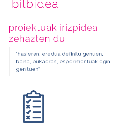
ibilbidea
proiektuak irizpidea
zehazten du
“hasieran, eredua definitu genuen,
baina, bukaeran, esperimentuak egin
genituen”