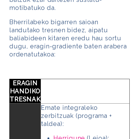
motibatuko da.
Bherrilabeko bigarren saioan
landutako tresnen bidez, aipatu
baliabideen kitaren eredu hau sortu
dugu, eragin-gradiente baten arabera
ordenatutakoa:
ERAGIN
HANDIKO
TRESNAK
Emate integraleko
zerbitzuak (programa +
taldea):
Herrigune
(Leioa):