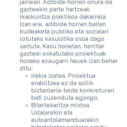
jarraian. Adibide horren onura da
gazteekin parte hartzeak
ikaskuntza praktikoa dakarrela.
Izan ere, adibide horren baitan
kudeaketa publiko eta sozialari
lotutako kasuistika osoa dago
sartuta. Kasu honetan, herritar
gazteei eskatutako proiektuak
honako ezaugarri hauek izan behar
ditu:
Irekia izatea. Proiektua
erabiltzea ez da soilik
biztanleria-talde konkreturen
bati zuzenduta egongo.
Bitartekaritza mistoa.
Udalarekin eta
autoantolamenduarekin