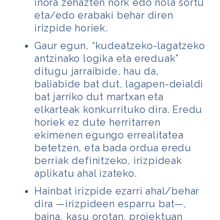
inora zehazten nork edo nola sortu
eta/edo erabaki behar diren
irizpide horiek.
Gaur egun, “kudeatzeko-lagatzeko
antzinako logika eta ereduak”
ditugu jarraibide, hau da,
baliabide bat dut, lagapen-deialdi
bat jarriko dut martxan eta
elkarteak konkurrituko dira. Eredu
horiek ez dute herritarren
ekimenen egungo errealitatea
betetzen, eta bada ordua eredu
berriak definitzeko,
irizpideak
aplikatu ahal izateko.
Hainbat irizpide ezarri ahal/behar
dira —irizpideen esparru bat—,
baina, kasu orotan, proiektuan