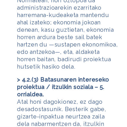
Normalean, hori oztopoa da
administrazioarekin ezarritako
harremana-kudeaketa mantendu
ahal izateko; ekonomia jokoan
denean, kasu guztietan, ekonomia
horren ardura beste sail batek
hartzen du —sustapen ekonomikoa,
edo antzekoa—, eta, aldaketa
horren baitan, badirudi proiektua
hutsetik hasiko dela.
> 4.2.(3) Batasunaren intereseko
proiektua / itzulkin soziala – 5.
orrialdea.
Atal honi dagokionez, ez dago
desadostasunik. Besterik gabe,
gizarte-inpaktua neurtzea zaila
dela nabarmentzen da, itzulkin