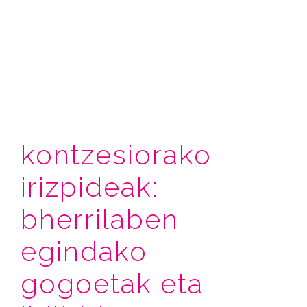
kontzesiorako
irizpideak:
bherrilaben
egindako
gogoetak eta