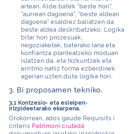
artean. Alde batek “beste hori”,
“aurrean dagoena”, “beste aldean
dagoena” esaldiez baliatzen da
beste aldea deskribatzeko. Logika
bitar hori prozesuak,
negoziaketak, baterako lana eta
konfiantza planteatzeko moduan
islatzen da, eta hizkuntzek eta
erritmo nahiz forma ezberdinek
agerian uzten dute logika hori.
3. Bi proposamen tekniko.
3.1 Kontzesio- eta esleipen-
irizpideetarako ekarpena.
Orokorrean, ados gaude Requisits i
criteris
Patrimoni ciutadà
dokumentuan jasotako irizpideekin.