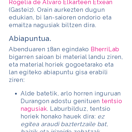
Rogelia de Alvaro Elkarteen Etxean
(Gasteiz). Orain aurkezten dugun
edukian, bi lan-saioren ondorio eta
emaitza nagusiak biltzen dira.
Abiapuntua.
Abenduaren 18an egindako
BherriLab
bigarren saioan bi material landu ziren,
eta material horiek gogoetarako eta
lan egiteko abiapuntu gisa erabili
ziren:
Alde batetik, arlo horren inguruan
Durangon adostu genituen
tentsio
nagusiak
. Laburbilduz, tentsio
horiek honako hauek dira:
ez
egitea araudi baztertzaile bat,
baizik eta irizpide zehatzak