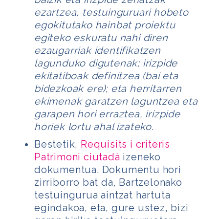
ezartzea, testuinguruari hobeto
egokitutako hainbat proiektu
egiteko eskuratu nahi diren
ezaugarriak identifikatzen
lagunduko digutenak; irizpide
ekitatiboak definitzea (bai eta
bidezkoak ere); eta herritarren
ekimenak garatzen laguntzea eta
garapen hori erraztea, irizpide
horiek lortu ahal izateko
.
Bestetik,
Requisits i criteris
Patrimoni ciutadà
izeneko
dokumentua. Dokumentu hori
zirriborro bat da, Bartzelonako
testuingurua aintzat
hartuta
egindakoa, eta, gure ustez, bizi