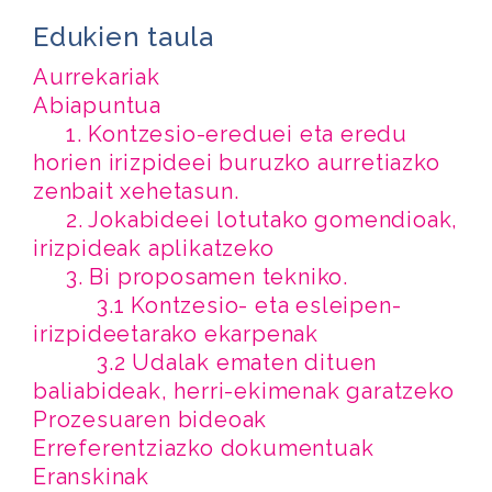
Edukien taula
Aurrekariak
Abiapuntua
1. Kontzesio-ereduei eta eredu
horien irizpideei buruzko aurretiazko
zenbait xehetasun.
2. Jokabideei lotutako gomendioak,
irizpideak aplikatzeko
3. Bi proposamen tekniko.
3.1 Kontzesio- eta esleipen-
irizpideetarako ekarpenak
3.2 Udalak ematen dituen
baliabideak, herri-ekimenak garatzeko
Prozesuaren bideoak
Erreferentziazko dokumentuak
Eranskinak