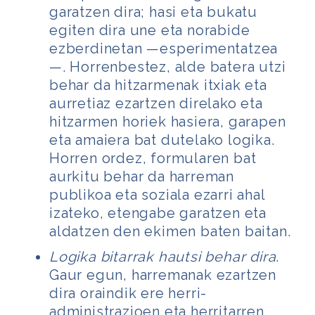
garatzen dira; hasi eta bukatu
egiten dira une eta norabide
ezberdinetan —esperimentatzea
—.
Horrenbestez, alde batera utzi
behar da hitzarmenak itxiak eta
aurretiaz ezartzen direlako eta
hitzarmen horiek hasiera, garapen
eta amaiera bat dutelako logika.
Horren ordez, formularen bat
aurkitu behar da harreman
publikoa eta soziala ezarri ahal
izateko, etengabe garatzen eta
aldatzen den ekimen baten baitan.
Logika bitarrak hautsi behar dira
.
Gaur egun, harremanak ezartzen
dira oraindik ere herri-
administrazioen eta herritarren