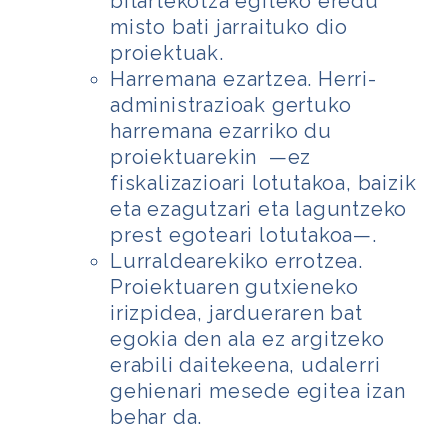
bitartekotza egiteko eredu
misto bati jarraituko dio
proiektuak.
Harremana ezartzea.
Herri-
administrazioak gertuko
harremana ezarriko du
proiektuarekin —ez
fiskalizazioari lotutakoa, baizik
eta ezagutzari eta
laguntzeko
prest egoteari lotutakoa—.
Lurraldearekiko errotzea.
Proiektuaren gutxieneko
irizpidea, jardueraren bat
egokia den ala ez argitzeko
erabili daitekeena, udalerri
gehienari mesede egitea
izan
behar da.