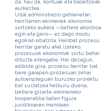
da, hau da, kontuak eta balantzeak
aurkeztea.
Udal administrazio gehienetan,
herritarren ekimenek ekonomia
sortzeko aukera —betiere akordioa
egin eta gero— ez dago modu
egokian ebatzita. Hainbat prozesu
herritar garatu ahal izateko,
prozesuok ekonomiak sortu behar
dituzte etengabe. Har dezagun,
adibide gisa, prozesu herritar bat,
bere garapen-prozesuan zehar
autoenpleguari buruzko proiektu
bat sustatzea helburu duena,
betiere gizarte-ekimeneko
kooperatiba baten figura
juridikoaren mendean.