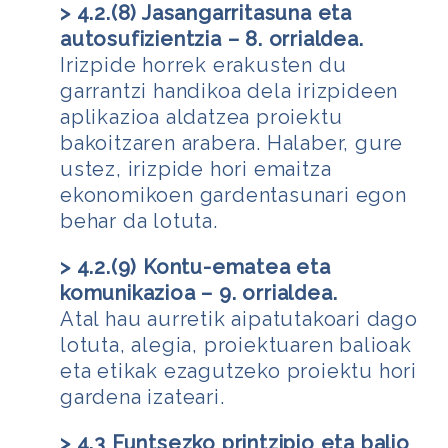
> 4.2.(8) Jasangarritasuna eta
autosufizientzia – 8. orrialdea.
Irizpide horrek erakusten du
garrantzi handikoa dela irizpideen
aplikazioa aldatzea proiektu
bakoitzaren arabera. Halaber, gure
ustez, irizpide hori emaitza
ekonomikoen gardentasunari egon
behar da lotuta.
> 4.2.(9) Kontu-ematea eta
komunikazioa – 9. orrialdea.
Atal hau aurretik aipatutakoari dago
lotuta, alegia, proiektuaren balioak
eta etikak ezagutzeko proiektu hori
gardena izateari.
> 4.3 Funtsezko printzipio eta balio