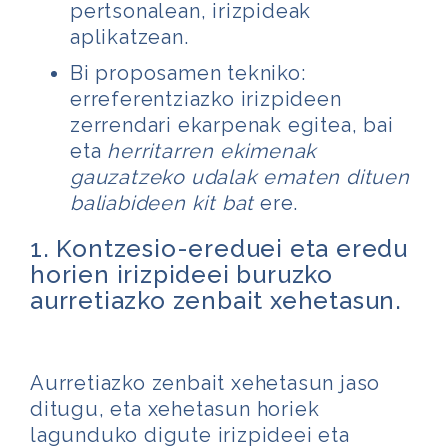
pertsonalean, irizpideak
aplikatzean.
Bi proposamen tekniko:
erreferentziazko irizpideen
zerrendari ekarpenak egitea, bai
eta
herritarren ekimenak
gauzatzeko udalak ematen dituen
baliabideen kit bat
ere.
1. Kontzesio-ereduei eta eredu
horien irizpideei buruzko
aurretiazko zenbait xehetasun.
Aurretiazko zenbait xehetasun jaso
ditugu, eta xehetasun horiek
lagunduko digute irizpideei eta