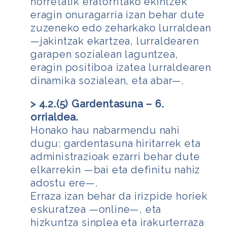
horretatik eratorritako ekintzek
eragin onuragarria izan behar dute
zuzeneko edo zeharkako lurraldean
—jakintzak ekartzea, lurraldearen
garapen sozialean laguntzea,
eragin positiboa izatea lurraldearen
dinamika sozialean, eta abar—.
> 4.2.(5) Gardentasuna – 6.
orrialdea.
Honako hau nabarmendu nahi
dugu: gardentasuna hiritarrek eta
administrazioak ezarri behar dute
elkarrekin —bai eta definitu nahiz
adostu ere—.
Erraza izan behar da irizpide horiek
eskuratzea —online—, eta
hizkuntza sinplea eta irakurterraza