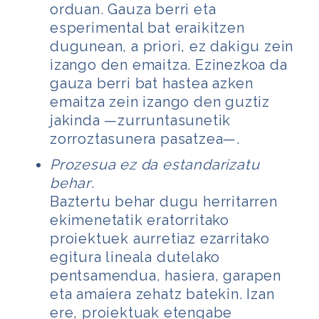
orduan. Gauza berri eta
esperimental bat eraikitzen
dugunean, a priori, ez dakigu zein
izango den emaitza. Ezinezkoa da
gauza berri bat hastea azken
emaitza zein izango den guztiz
jakinda
—zurruntasunetik
zorroztasunera pasatzea—.
Prozesua ez da estandarizatu
behar
.
Baztertu behar dugu herritarren
ekimenetatik eratorritako
proiektuek aurretiaz ezarritako
egitura lineala dutelako
pentsamendua, hasiera, garapen
eta amaiera zehatz batekin. Izan
ere, proiektuak etengabe