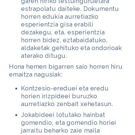
garen hiriko testuinguruetara
estrapolatu daiteke. Dokumentu
horren edukia
aurretiazko
esperientzia gisa erabili
dezakegu, eta, esperientzia
horren bidez, eztabaidatuko,
aldaketak gehituko eta ondorioak
aterako ditugu.
Hona hemen bigarren saio horren hiru
emaitza nagusiak:
Kontzesio-ereduei eta eredu
horien irizpideei buruzko
aurretiazko zenbait xehetasun.
Jokabideei lotutako hainbat
gomendio, eta gomendio horiei
jarraitu beharko zaie maila