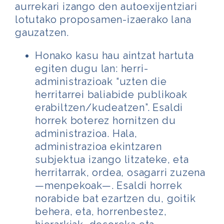
aurrekari izango den autoexijentziari
lotutako proposamen-izaerako lana
gauzatzen.
Honako kasu hau aintzat hartuta
egiten dugu lan: herri-
administrazioak “uzten die
herritarrei baliabide publikoak
erabiltzen/kudeatzen”. Esaldi
horrek boterez
hornitzen du
administrazioa. Hala,
administrazioa ekintzaren
subjektua izango litzateke, eta
herritarrak, ordea, osagarri zuzena
—menpekoak—. Esaldi horrek
norabide bat ezartzen du, goitik
behera, eta, horrenbestez,