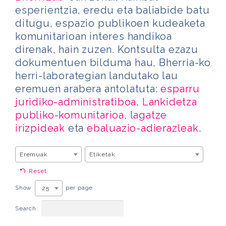
esperientzia, eredu eta baliabide batu
ditugu, espazio publikoen kudeaketa
komunitarioan interes handikoa
direnak, hain zuzen. Kontsulta ezazu
dokumentuen bilduma hau, Bherria-ko
herri-laborategian landutako lau
eremuen arabera antolatuta:
esparru
juridiko-administratiboa
,
Lankidetza
publiko-komunitarioa
,
lagatze
irizpideak
eta
ebaluazio-adierazleak
.
Eremuak
Etiketak
Reset
Show
per page
25
Search: