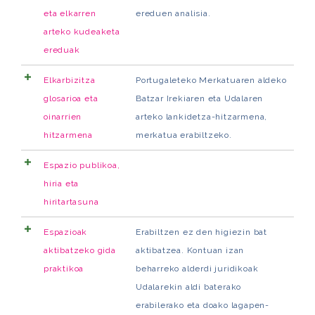
eta elkarren
ereduen analisia.
arteko kudeaketa
ereduak
Elkarbizitza
Portugaleteko Merkatuaren aldeko
glosarioa eta
Batzar Irekiaren eta Udalaren
oinarrien
arteko lankidetza-hitzarmena,
hitzarmena
merkatua erabiltzeko.
Espazio publikoa,
hiria eta
hiritartasuna
Espazioak
Erabiltzen ez den higiezin bat
aktibatzeko gida
aktibatzea. Kontuan izan
praktikoa
beharreko alderdi juridikoak
Udalarekin aldi baterako
erabilerako eta doako lagapen-