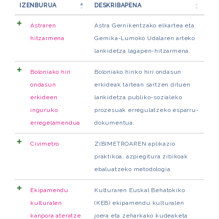
IZENBURUA
DESKRIBAPENA
Astraren
Astra Gernikentzako elkartea eta
hitzarmena
Gernika-Lumoko Udalaren arteko
lankidetza lagapen-hitzarmena.
Boloniako hiri
Boloniako hiriko hiri ondasun
ondasun
erkideak tartean sartzen dituen
erkideen
lankidetza publiko-sozialeko
inguruko
prozesuak erregulatzeko esparru-
erregelamendua
dokumentua.
Civímetro
ZIBIMETROAREN aplikazio
praktikoa, azpiegitura zibikoak
ebaluatzeko metodologia.
Ekipamendu
Kulturaren Euskal Behatokiko
kulturalen
(KEB) ekipamendu kulturalen
kanpora ateratze
joera eta zeharkako kudeaketa