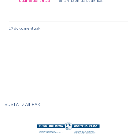
udal-ordenantza
oinarritzen da batik bat.
17 dokumentuak
SUSTATZAILEAK: