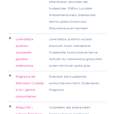
elkarlanean ekoiztea eta
kudeatzea, EAEko Lurralde
Antolamendurako Gidalerroak
berrikusteko Oinarrizko
Dokumentuaren barnean.
Lankidetza
Lankidetza publiko-soziala
publiko-
arautzen duen mandataria.
sozialaren
Kudeaketa komunitarioa barne
gaineko
hartzen du ordenantza gorpuzten
ordenantza
duten ekintzen parte gisa.
Programa de
Erabilera eta kudeaketa
Patrimoni Ciutadà
komunitarioko Herri Ondarearen
d’ús i gestió
Programa.
comunitàries
Requisits i
Irizpideen eta adierazleen