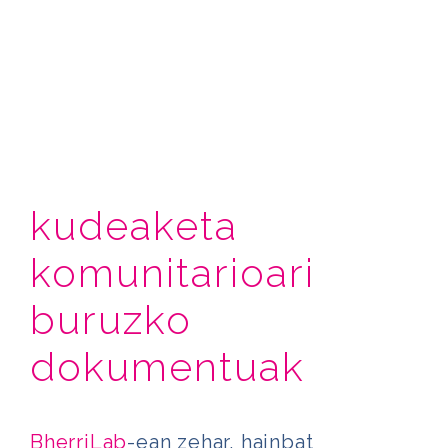
kudeaketa
komunitarioari
buruzko
dokumentuak
BherriLab
-ean zehar, hainbat