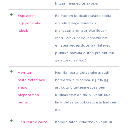
hitzarmena egiterakoan.
Espazioen
Baimenen kudeaketarako edota
lagapenerako
erabilera-lagapenerako
ildoak
mandatariaren aurreko ildoak
(herri-erakundeei espazio bat
ematea xedea dutenak, interes
publiko-soziala duten proiektuak
garatzeko asmoz).
Herritar
Herritar partaidetzarako araudi
partaidetzarako
berriaren zirriborroa. 83 eta 94
araudi
artikulu bitartean espazioen
proposamen
kudeaketaz ari da. V. kapituluak
berria
lankidetza publiko-soziala lantzen
du.
Herritarrek parte-
Komunitatea indartzeko kapitulu