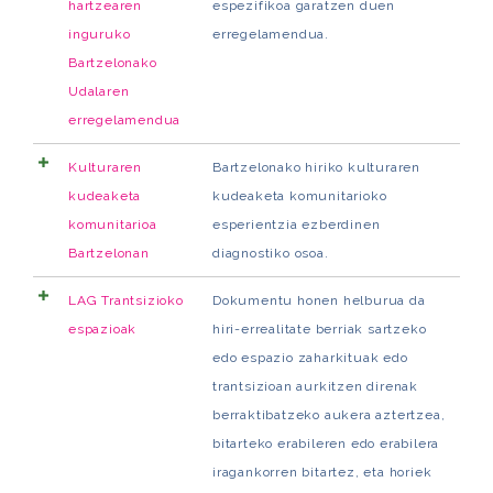
hartzearen
espezifikoa garatzen duen
inguruko
erregelamendua.
Bartzelonako
Udalaren
erregelamendua
Kulturaren
Bartzelonako hiriko kulturaren
kudeaketa
kudeaketa komunitarioko
komunitarioa
esperientzia ezberdinen
Bartzelonan
diagnostiko osoa.
LAG Trantsizioko
Dokumentu honen helburua da
espazioak
hiri-errealitate berriak sartzeko
edo espazio zaharkituak edo
trantsizioan aurkitzen direnak
berraktibatzeko aukera aztertzea,
bitarteko erabileren edo erabilera
iragankorren bitartez, eta horiek