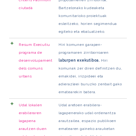
criteris Patrimoni
proposamenen zirriborroa,
ciutadà
Bartzelonako kudeaketa
komunitarioko proiektuak
esleitzeko, horien segimendua
egiteko eta ebaluatzeko.
Resum Executiu
Hiri komunen garapen-
programa de
programaren zirriborroaren
desenvolupament
laburpen exekutiboa.
Hiri
dels comuns
komunak zer diren definitzen du,
urbans
emakidei, irizpideei eta
adierazleei buruzko zenbait gako
ematearekin batera.
Udal lokalen
Udal aretoen erabilera-
erabileraren
lagapenerako udal-ordenantza
lagapena
arautzailea, espazio publikoen
arautzen duen
ematearen gaineko arauketan